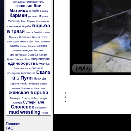
женщина телохранитель
женские бои
Матрица
кэтфайт
борьба
Кармен
рестлинг
Морячка
Малышка
Фокс
Моряча
бои в масле
борьба
смешанная борьба
в грязи
никита
бои без правил
Женские бои в грязи
Пяточка
фитнес
школа рестлинга
wrestling
Джокер
Камета
Энджи
Китана
сильные женщины
Амазонка
эротическая борьба
Солдат
бодибилдинг
Джейн
Пантера
Крэш
единоборства
Анечка
сильные
бои в шоколаде
Скала
женщины в истории
Пуля
КГБ
Леди Ди
Беретта
Флэйм
аленушка
барби
жасмин
Скальпель
бои в грязи
женская борьба
Мегера
Багира
Стингер
Зайка
Супер-Галя
электра
Слоненок
бои в желе
mud wrestling
Ника
Главная
FAQ