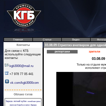
Главная
Статьи
Видео
Фотога
Контакты
03.08.09 Стриптиз вчетвером для одной
Для связи с КГБ
репортажи
зрители
используйте следующие
контакты:
03.08.0
Только на отдыхе муж
kgb3000@mail.ru
исполняют стри
+7 978 77 05 441
vk.com/kgb3000com
Облако тэгов
Зараза
летний кубок
лечебная грязь
женская борьба в грязи
Аврора