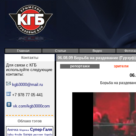
Главная
Статьи
Видео
Фотога
Контакты
06.08.09 Борьба на раздевание (Гурзуф)
Для связи с КГБ
репортажи
зрители
используйте следующие
контакты:
06
Борьба на раздеван
kgb3000@mail.ru
+7 978 77 05 441
vk.com/kgb3000com
Облако тэгов
Супер-Галя
Анечка
Морячка
Багира
Зайка
Флэйм
рестлинг
борьба