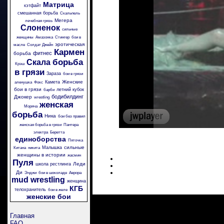
Матрица
кэтфайт
смешанная борьба
Скальпель
Мегера
лечебная грязь
Слоненок
сильные
женщины
Амазонка
Стингер
бои в
эротическая
масле
Солдат Джейн
Кармен
фитнес
борьба
борьба
Скала
Крэш
в грязи
Зараза
бои в грязи
Женские
Камета
аленушка
Фокс
бои в грязи
летний кубок
барби
бодибилдинг
Джокер
wrestling
женская
Моряча
борьба
Ника
бои без правил
женская борьба в грязи
Пантера
электра
Беретта
единоборства
Пяточка
сильные
Малышка
Китана
никита
женщины в истории
жасмин
Пуля
Леди
школа рестлинга
Ди
Энджи
бои в шоколаде
Аврора
mud wrestling
женщина
КГБ
телохранитель
бои в желе
женские бои
Главная
FAQ