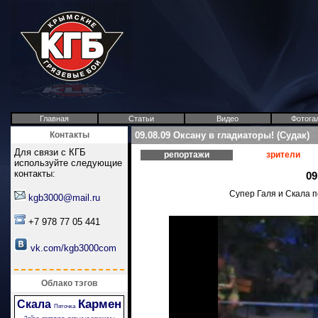
Главная
Статьи
Видео
Фотога
Контакты
09.08.09 Оксану в гладиаторы! (Судак)
Для связи с КГБ
репортажи
зрители
используйте следующие
контакты:
09
Супер Галя и Скала 
kgb3000@mail.ru
+7 978 77 05 441
vk.com/kgb3000com
Облако тэгов
Кармен
Скала
Пяточка