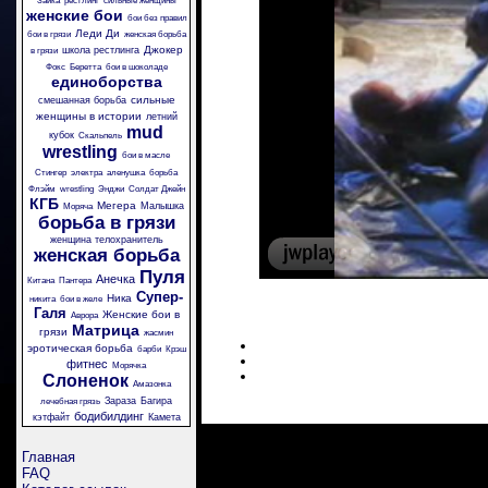
Зайка
рестлинг
сильные женщины
женские бои
бои без правил
Леди Ди
бои в грязи
женская борьба
Джокер
школа рестлинга
в грязи
Фокс
Беретта
бои в шоколаде
единоборства
сильные
смешанная борьба
женщины в истории
летний
mud
кубок
Скальпель
wrestling
бои в масле
Стингер
электра
аленушка
борьба
Флэйм
wrestling
Энджи
Солдат Джейн
КГБ
Мегера
Малышка
Моряча
борьба в грязи
женщина телохранитель
женская борьба
Пуля
Анечка
Китана
Пантера
Супер-
Ника
никита
бои в желе
Галя
Женские бои в
Аврора
Матрица
грязи
жасмин
эротическая борьба
барби
Крэш
фитнес
Морячка
Слоненок
Амазонка
Зараза
Багира
лечебная грязь
бодибилдинг
кэтфайт
Камета
Главная
FAQ