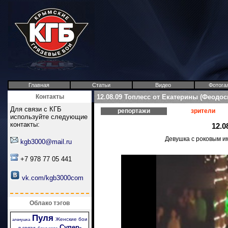
Главная
Статьи
Видео
Фотога
Контакты
12.08.09 Топлесс от Екатерины (Феодос
Для связи с КГБ
репортажи
зрители
используйте следующие
контакты:
12.0
Девушка с роковым им
kgb3000@mail.ru
+7 978 77 05 441
vk.com/kgb3000com
Облако тэгов
Пуля
Женские бои
аленушка
Супер-
в грязи