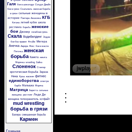
бои в желе
Галя
бои в шоколаде
Солдат Джейн
бои в грязи
Скальпель
женская борьба
сильные женщины в
в грязи
КГБ
истории
Пантера
Амазонка
летний кубок
школа
Китана
женские
рестлинга
борьба
бои
Джокер
лечебная грязь
Скала
бодибилдинг
Энджи
Мегера
бои без правил
Флэйм
Анечка
Аврора
Фокс
бои в масле
женская
Пяточка
борьба
Камета
никита
Морячка
wrestling
Зайка
Слоненок
Стингер
эротическая борьба
Зараза
фитнес
Ника
Крэш
жасмин
единоборства
электра
Малышка
барби
Моряча
Матрица
Беретта
сильные
Леди Ди
женщины
рестлинг
женщина телохранитель
кэтфайт
mud wrestling
борьба в грязи
Багира
смешанная борьба
Кармен
Главная