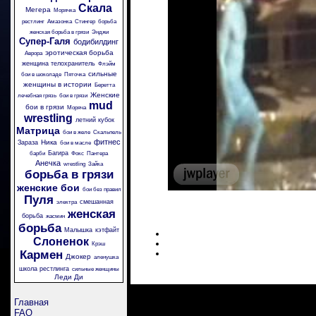
Скала
Мегера
Морячка
рестлинг
Амазонка
Стингер
борьба
женская борьба в грязи
Энджи
Супер-Галя
бодибилдинг
эротическая борьба
Аврора
женщина телохранитель
Флэйм
сильные
бои в шоколаде
Пяточка
женщины в истории
Беретта
Женские
лечебная грязь
бои в грязи
mud
бои в грязи
Моряча
wrestling
летний кубок
Матрица
бои в желе
Скальпель
фитнес
Ника
Зараза
бои в масле
Багира
барби
Фокс
Пантера
Анечка
wrestling
Зайка
борьба в грязи
женские бои
бои без правил
Пуля
смешанная
электра
женская
борьба
жасмин
борьба
Малышка
кэтфайт
Слоненок
Крэш
Кармен
Джокер
аленушка
школа рестлинга
сильные женщины
Леди Ди
Главная
FAQ