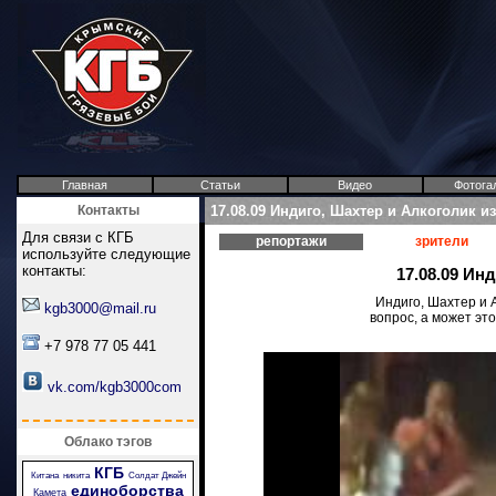
Главная
Статьи
Видео
Фотога
Контакты
17.08.09 Индиго, Шахтер и Алкоголик и
Для связи с КГБ
репортажи
зрители
используйте следующие
контакты:
17.08.09 Ин
Индиго, Шахтер и 
kgb3000@mail.ru
вопрос, а может это
+7 978 77 05 441
vk.com/kgb3000com
Облако тэгов
КГБ
Китана
никита
Солдат Джейн
единоборства
Камета