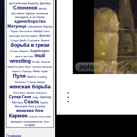
эротическая борьба
Джокер
Слоненок
школа
сильные
рестлинга
Зараза
женщины в истории
единоборства
Матрица
смешанная борьба
Багира
Энджи
бои в масле
бои в
фитнес
шоколаде
бои без правил
Солдат Джейн
Скальпель
Моряча
борьба в грязи
бодибилдинг
Китана
Морячка
mud
никита
рестлинг
wrestling
Флэйм
женская
борьба в грязи
Крэш
сильные женщины
Ника
Беретта
Пантера
барби
Пуля
Камета
wrestling
Амазонка
Стингер
Аврора
женская борьба
бои в желе
жасмин
аленушка
Супер-Галя
Анечка
Зайка
Скала
Мегера
борьба
Женские бои в грязи
женские бои
Кармен
электра
бои в грязи
женщина телохранитель
Фокс
кэтфайт
Главная