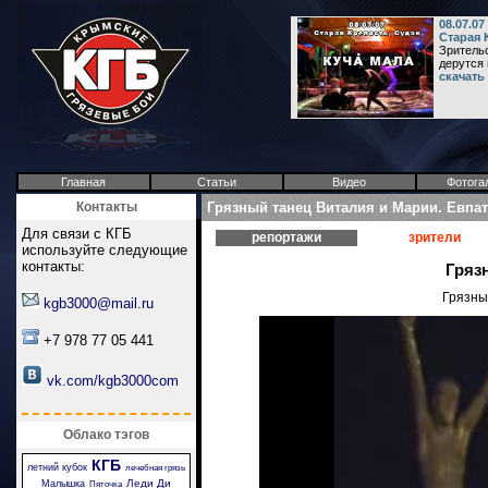
08.07.07
Старая 
Зрительс
дерутся 
скачать
Главная
Статьи
Видео
Фотога
Контакты
Грязный танец Виталия и Марии. Евпа
Для связи с КГБ
репортажи
зрители
используйте следующие
контакты:
Гряз
Грязны
kgb3000@mail.ru
+7 978 77 05 441
vk.com/kgb3000com
Облако тэгов
КГБ
летний кубок
лечебная грязь
Леди Ди
Малышка
Пяточка