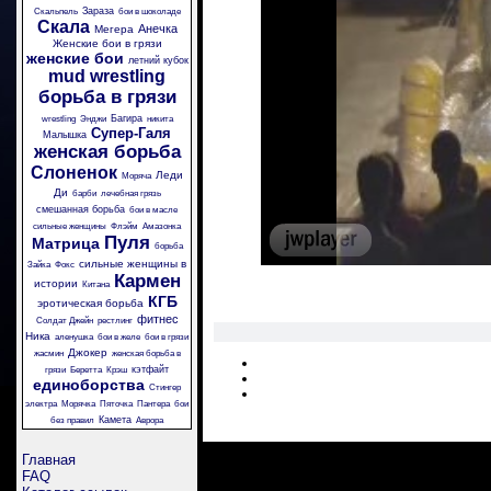
Зараза
Скальпель
бои в шоколаде
Скала
Анечка
Мегера
Женские бои в грязи
женские бои
летний кубок
mud wrestling
борьба в грязи
Багира
wrestling
Энджи
никита
Супер-Галя
Малышка
женская борьба
Слоненок
Леди
Моряча
Ди
барби
лечебная грязь
смешанная борьба
бои в масле
сильные женщины
Флэйм
Амазонка
Пуля
Матрица
борьба
сильные женщины в
Зайка
Фокс
Кармен
истории
Китана
КГБ
эротическая борьба
фитнес
Солдат Джейн
рестлинг
Ника
аленушка
бои в желе
бои в грязи
Джокер
жасмин
женская борьба в
кэтфайт
грязи
Беретта
Крэш
единоборства
Стингер
электра
Морячка
Пяточка
Пантера
бои
Камета
без правил
Аврора
Главная
FAQ