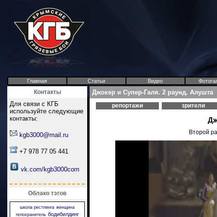
Главная
Статьи
Видео
Фотога
Контакты
Джокер и Супер-Галя. 2 раунд. Алушта
Для связи с КГБ
репортажи
зрители
используйте следующие
контакты:
Дж
Второй ра
kgb3000@mail.ru
+7 978 77 05 441
vk.com/kgb3000com
Облако тэгов
школа рестлинга
женщина
бодибилдинг
телохранитель