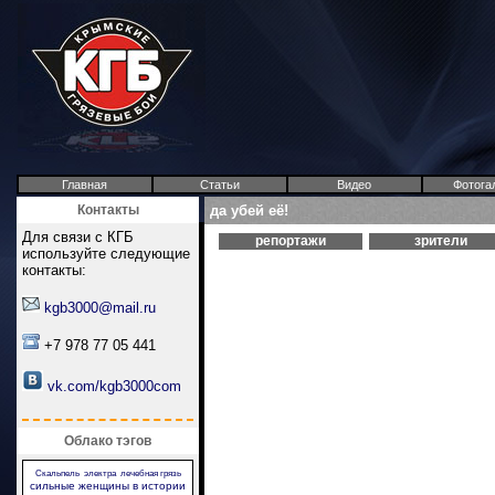
Главная
Статьи
Видео
Фотога
Контакты
да убей её!
Для связи с КГБ
репортажи
зрители
используйте следующие
контакты:
kgb3000@mail.ru
+7 978 77 05 441
vk.com/kgb3000com
Облако тэгов
Скальпель
электра
лечебная грязь
сильные женщины в истории