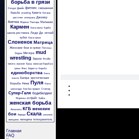
борьба в грязи
фитнес
смешанная
Солдат Джейн
борьба
Камета
wrestling
Китана
Джокер
рестлинг
аленушка
Анечка
Малышка
Моряча
Пантера
Кармен
бои в желе
барби
Леди Ди
школа рестлинга
летний
кубок
бои в грязи
Слоненок
Матрица
Женские бои в грязи
Пяточка
mud
Мегера
Энджи
wrestling
Зараза
Флэйм
никита
жасмин
Крэш
женская борьба в
грязи
Фокс
Беретта
борьба
единоборства
бои в
эротическая
Багира
масле
Пуля
борьба
Ника
бои в
шоколаде
бои без правил
Стингер
Супер-Галя
бодибилдинг
кэтфайт
Морячка
Зайка
женская борьба
КГБ
женские
Амазонка
Скала
бои
Аврора
сильные
женщина телохранитель
женщины
Главная
FAQ