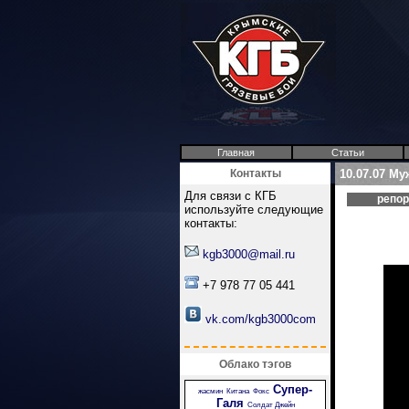
Главная
Статьи
Контакты
10.07.07 Му
Для связи с КГБ
репо
используйте следующие
контакты:
kgb3000@mail.ru
+7 978 77 05 441
vk.com/kgb3000com
Облако тэгов
Супер-
жасмин
Китана
Фокс
Галя
Солдат Джейн