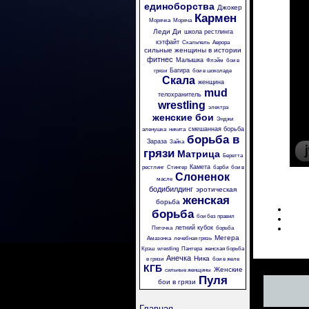
единоборства
Джокер
Кармен
Морячка
Моряча
Леди Ди
школа рестлинга
кэтфайт
Скальпель
Аврора
сильные женщины в истории
фитнес
Малышка
Флэйм
бои в
Багира
грязи
бои в шоколаде
Скала
женщина
mud
телохранитель
wrestling
электра
женские бои
Энджи
смешанная борьба
аленушка
никита
борьба в
Зараза
Зайка
грязи
Матрица
Беретта
Камета
рестлинг
Стингер
барби
бои в
Слоненок
масле
бодибилдинг
эротическая
женская
борьба
борьба
бои без правил
летний кубок
Пяточка
борьба
Мегера
Амазонка
лечебная грязь
Крэш
wrestling
Пантера
женская борьба
Анечка
Ника
в грязи
бои в желе
КГБ
Женские
сильные женщины
Пуля
бои в грязи
Главная