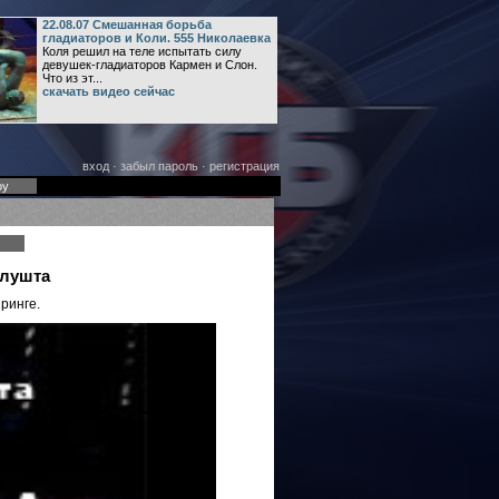
22.08.07 Смешанная борьба
гладиаторов и Коли. 555 Николаевка
Коля решил на теле испытать силу
девушек-гладиаторов Кармен и Слон.
Что из эт...
скачать видео сейчас
вход
·
забыл пароль
·
регистрация
оу
Алушта
 ринге.