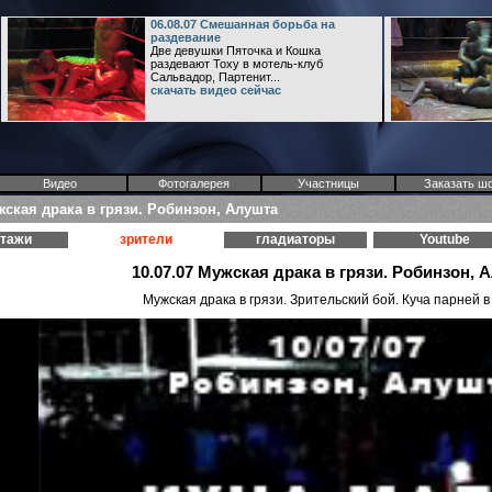
06.08.07 Смешанная борьба на
раздевание
Две девушки Пяточка и Кошка
раздевают Тоху в мотель-клуб
Сальвадор, Партенит...
скачать видео сейчас
Видео
Фотогалерея
Участницы
Заказать ш
жская драка в грязи. Робинзон, Алушта
ртажи
зрители
гладиаторы
Youtube
10.07.07 Мужская драка в грязи. Робинзон, 
Мужская драка в грязи. Зрительский бой. Куча парней в