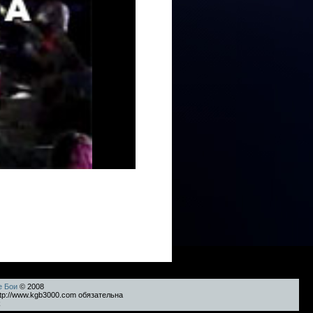
е Бои
© 2008
tp://www.kgb3000.com обязательна
k