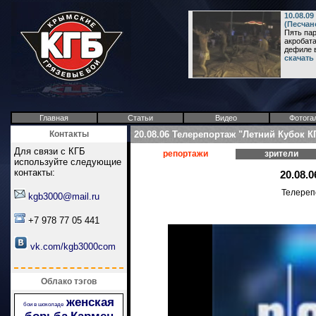
10.08.09
(Песчан
Пять па
акробата
дефиле в 
скачать
Главная
Статьи
Видео
Фотога
Контакты
20.08.06 Телерепортаж "Летний Кубок К
Для связи с КГБ
репортажи
зрители
используйте следующие
контакты:
20.08.
Телерепо
kgb3000@mail.ru
+7 978 77 05 441
vk.com/kgb3000com
Облако тэгов
женская
бои в шоколаде