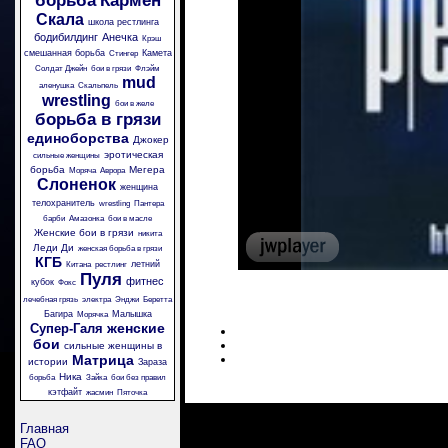
борьба
Кармен
Скала
школа рестлинга
бодибилдинг
Анечка
Крэш
смешанная борьба
Камета
Стингер
Солдат Джейн
бои в грязи
Флэйм
mud
аленушка
Скальпель
wrestling
бои в желе
борьба в грязи
единоборства
Джокер
эротическая
сильные женщины
борьба
Мегера
Моряча
Аврора
Слоненок
женщина
телохранитель
wrestling
Пантера
барби
Амазонка
бои в масле
Женские бои в грязи
никита
Леди Ди
женская борьба в грязи
КГБ
летний
Китана
рестлинг
Пуля
фитнес
кубок
Фокс
лечебная грязь
электра
Энджи
Беретта
Багира
Малышка
Морячка
женские
Супер-Галя
бои
сильные женщины в
Матрица
истории
Зараза
Ника
борьба
Зайка
бои без правил
кэтфайт
жасмин
Пяточка
Главная
FAQ