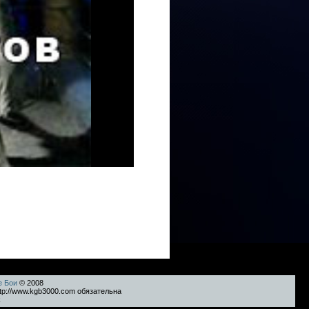
е Бои
© 2008
tp://www.kgb3000.com обязательна
k