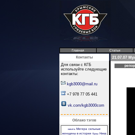
Главная
Статьи
Контакты
21.07.07 Му
Для связи с КГБ
репо
используйте следующие
контакты:
kgb3000@mail.ru
+7 978 77 05 441
vk.com/kgb3000com
Облако тэгов
Мегера
сильные
никита
женщины в истории
Ника
Крэш