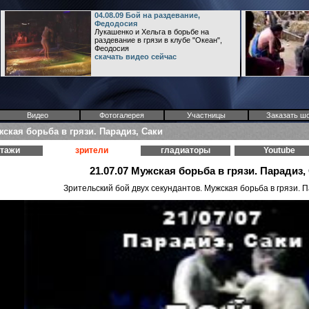
04.08.09 Бой на раздевание,
Федодосия
Лукашенко и Хельга в борьбе на
раздевание в грязи в клубе "Океан",
Феодосия
скачать видео сейчас
Видео
Фотогалерея
Участницы
Заказать ш
жская борьба в грязи. Парадиз, Саки
ртажи
зрители
гладиаторы
Youtube
21.07.07 Мужская борьба в грязи. Парадиз,
Зрительский бой двух секундантов. Мужская борьба в грязи. 