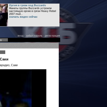
Оргия в грязи под Buzzards
Фанаты группы Buzzards устроили
настоящую оргию в грязи Heavy Rebel
2007 mud...
скачать видео сейчас
вход
·
забыл пароль
·
регистрация
оу
 Саки
Парадиз, Саки