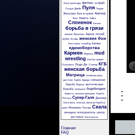
фитнес
кэтфайт
бои в шоколаде
Пуля
Солдат Джейн
Энджи
Анечка
Женские бои в грязи
Камета
Фокс
Зайка
Слоненок
Китана
борьба в грязи
Зараза
летний
жасмин
Амазонка
женские бои
кубок
Флэйм
Багира
бои в грязи
wrestling
единоборства
Кармен
mud
Морячка
wrestling
бои без правил
КГБ
Леди Ди
Скальпель
Стингер
женская борьба
Матрица
лечебная грязь
смешанная
рестлинг
барби
Аврора
эротическая
борьба
Моряча
бодибилдинг
борьба
аленушка
Беретта
сильные женщины
борьба
Супер-Галя
Джокер
Пяточка
бои в желе
электра
женская борьба в
Скала
Малышка
грязи
Пантера
женщина телохранитель
школа
рестлинга
бои в масле
Главная
FAQ