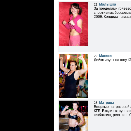
Малышка
21.
За пределами грязево
спортивных борцовски
2009. Кондидат в мас
Масяня
22.
Дебютирует на шоу КГ
Матрица
23.
Впервые на грязевой 
КГБ. Входит в группи
кикбоксинг, рестлинг.