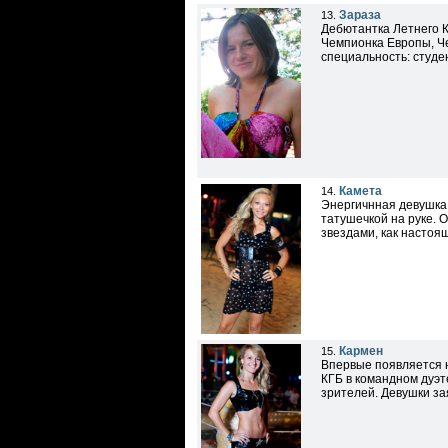
Зараза
13.
Дебютантка Летнего 
Чемпионка Европы, Ч
специальность: студе
Камета
14.
Энергичнная девушка,
татушечкой на руке. О
звездами, как настоя
Кармен
15.
Впервые появляется н
КГБ в командном дуэт
зрителей. Девушки зая