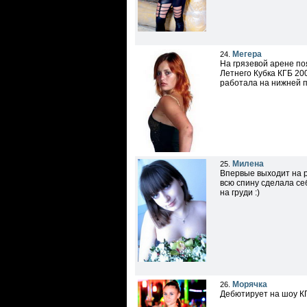
Мегера
24.
На грязевой арене по
Летнего Кубка КГБ 200
работала на нижней п
Милена
25.
Впервые выходит на р
всю спину сделала се
на груди :)
Морячка
26.
Дебютирует на шоу КГ