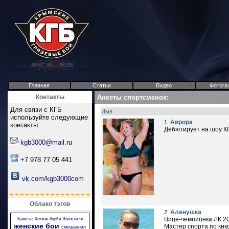
Главная
Статьи
Видео
Фотога
Контакты
Анкеты спортсменок:
Для связи с КГБ
Имя
используйте следующие
Аврора
1.
контакты:
Дебютирует на шоу КГ
kgb3000@mail.ru
+7 978 77 05 441
vk.com/kgb3000com
Облако тэгов
Аленушка
2.
Вице-чемпионка ЛК 20
Камета
Китана
барби
бои в желе
женские бои
Мастер спорта по кик
смешанная