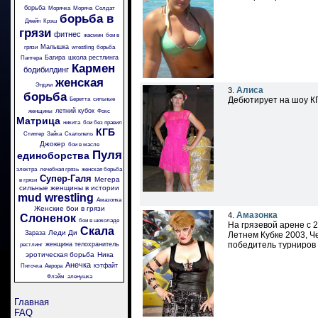
борьба
Морячка
Моряча
Солдат
борьба в
Джейн
Крэш
грязи
фитнес
жасмин
бои в
Малышка
грязи
wrestling
борьба
Багира
школа рестлинга
Пантера
Кармен
бодибилдинг
женская
Энджи
Алиса
3.
борьба
Дебютирует на шоу К
Беретта
сильные
летний кубок
женщины
Фокс
Матрица
никита
бои без правил
КГБ
Стингер
Зайка
Скальпель
Джокер
бои в масле
Пуля
единоборства
электра
лечебная грязь
женская борьба
Супер-Галя
Мегера
в грязи
сильные женщины в истории
mud wrestling
Амазонка
Женские бои в грязи
Амазонка
4.
Слоненок
бои в шоколаде
На грязевой арене с 
Скала
Леди Ди
Зараза
Летнем Кубке 2003, Ч
победитель турниров К
женщина телохранитель
рестлинг
эротическая борьба
Ника
Анечка
кэтфайт
Пяточка
Аврора
Флэйм
аленушка
Главная
FAQ