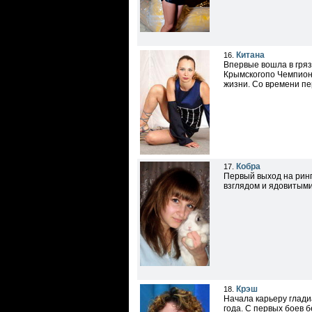
Китана
16.
Впервые вошла в гряз
Крымскогопо Чемпион
жизни. Со времени пер
Кобра
17.
Первый выход на ринг
взглядом и ядовитым
Крэш
18.
Начала карьеру глади
года. С первых боев 