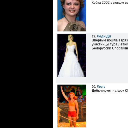
Кубка 2002 в легком в
Леди Ди
19.
Впервые вошла в гряз
участницы тура Летни
Белоруссии Спортивн
Лилу
20.
Дебютирует на шоу К