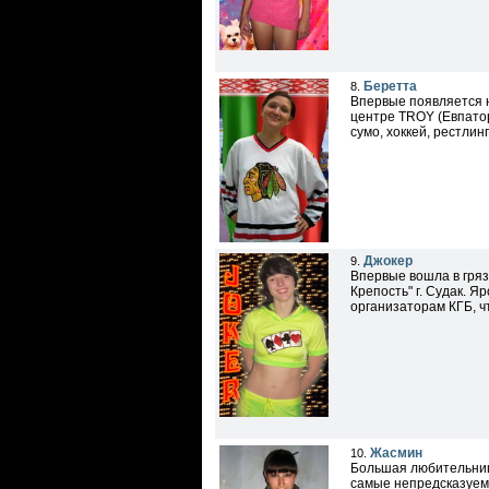
Беретта
8.
Впервые появляется н
центре TROY (Евпатор
сумо, хоккей, рестлин
Джокер
9.
Впервые вошла в грязе
Крепость" г. Судак. Я
организаторам КГБ, ч
Жасмин
10.
Большая любительниц
самые непредсказуемы