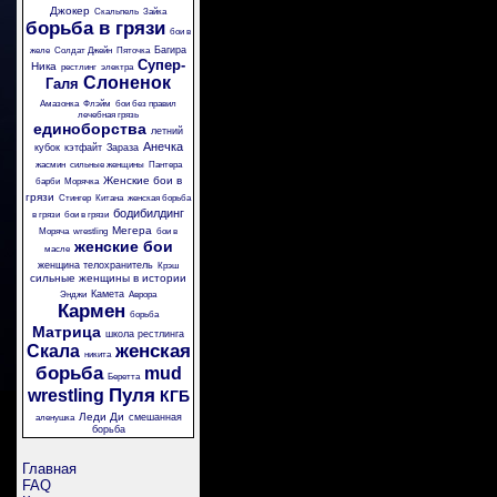
Джокер
Скальпель
Зайка
борьба в грязи
бои в
Багира
желе
Солдат Джейн
Пяточка
Супер-
Ника
рестлинг
электра
Слоненок
Галя
Амазонка
Флэйм
бои без правил
лечебная грязь
единоборства
летний
Анечка
кубок
кэтфайт
Зараза
жасмин
сильные женщины
Пантера
Женские бои в
барби
Морячка
грязи
Стингер
Китана
женская борьба
бодибилдинг
в грязи
бои в грязи
Мегера
Моряча
wrestling
бои в
женские бои
масле
женщина телохранитель
Крэш
сильные женщины в истории
Камета
Энджи
Аврора
Кармен
борьба
Матрица
школа рестлинга
женская
Скала
никита
борьба
mud
Беретта
Пуля
wrestling
КГБ
Леди Ди
смешанная
аленушка
борьба
Главная
FAQ