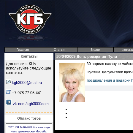
Главная
Статьи
Видео
Фотога
Контакты
30/04/2009 День рождения Пули
Для связи с КГБ
30 апреля накануне майск
используйте следующие
Пуляша, целуем твои щеки 
контакты:
поздравления и подарки 
kgb3000@mail.ru
+7 978 77 05 441
vk.com/kgb3000com
Облако тэгов
фитнес
Малышка
бои в шоколаде
эротическая борьба
Фокс