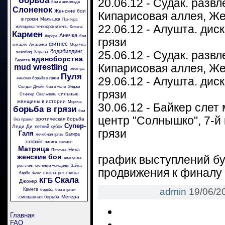
борьба
20.06.12 - Судак. разв
бои в шоколаде
Слоненок
Женские бои
Кипарисовая аллея, Же
в грязи
Малышка
Пантера
22.06.12 - Алушта. дис
женщина телохранитель
Китана
Кармен
Анечка
Аврора
бои
грязи
фитнес
в масле
Амазонка
Морячка
бодибилдинг
Зараза
25.06.12 - Судак. разв
wrestling
единоборства
Беретта
Кипарисовая аллея, Же
mud wrestling
электра
Пуля
29.06.12 - Алушта. дис
женская борьба в грязи
Солдат Джейн
бои в желе
Энджи
грязи
сильные
Стингер
Скальпель
женщины в истории
Моряча
30.06.12 - Байкер слет
борьба в грязи
бои
центр "Солнышко", 7-й
эротическая борьба
без правил
Супер-
Леди Ди
летний кубок
грязи
Галя
Багира
лечебная грязь
кэтфайт
никита
жасмин
Матрица
Ника
Пяточка
женские бои
график выступлений бу
аленушка
рестлинг
сильные женщины
Зайка
продвижения к финалу 
школа рестлинга
барби
Фокс
Скала
КГБ
Джокер
admin
19/06/2
Камета
борьба
бои в грязи
Мегера
смешанная борьба
Главная
FAQ