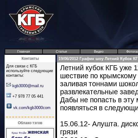
Главная
Статьи
Видео
Фотога
Контакты
19/06/2012 График шоу Летний Кубок К
Для связи с КГБ
Летний кубок КГБ уже 
используйте следующие
шествие по крымскому 
контакты:
заливая тоннами шокол
kgb3000@mail.ru
развлекательные завед
+7 978 77 05 441
Дабы не попасть в эту
появляться в следующи
vk.com/kgb3000com
15.06.12- Алушта. диск
Облако тэгов
грязи
женская
Крэш
Флэйм