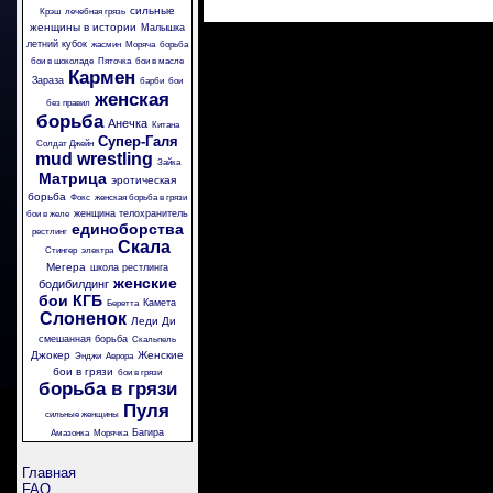
сильные
Крэш
лечебная грязь
женщины в истории
Малышка
летний кубок
жасмин
Моряча
борьба
бои в шоколаде
Пяточка
бои в масле
Кармен
Зараза
барби
бои
женская
без правил
борьба
Анечка
Китана
Супер-Галя
Солдат Джейн
mud wrestling
Зайка
Матрица
эротическая
борьба
Фокс
женская борьба в грязи
женщина телохранитель
бои в желе
единоборства
рестлинг
Скала
Стингер
электра
Мегера
школа рестлинга
женские
бодибилдинг
бои
КГБ
Камета
Беретта
Слоненок
Леди Ди
смешанная борьба
Скальпель
Джокер
Женские
Энджи
Аврора
бои в грязи
бои в грязи
борьба в грязи
Пуля
сильные женщины
Багира
Амазонка
Морячка
Главная
FAQ