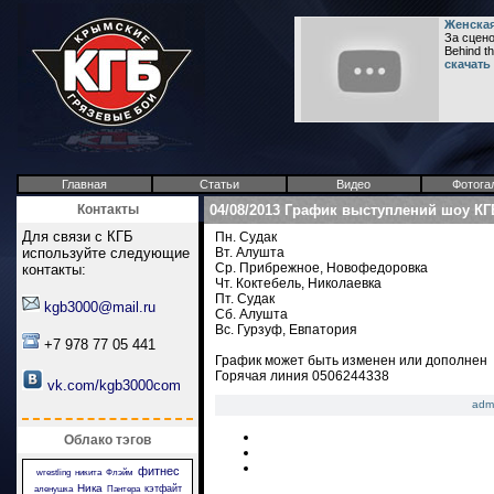
Женская
За сцено
Behind t
скачать
Главная
Статьи
Видео
Фотога
Контакты
04/08/2013 График выступлений шоу К
Для связи с КГБ
Пн. Судак
используйте следующие
Вт. Алушта
Ср. Прибрежное, Новофедоровка
контакты:
Чт. Коктебель, Николаевка
Пт. Судак
kgb3000@mail.ru
Сб. Алушта
Вс. Гурзуф, Евпатория
+7 978 77 05 441
График может быть изменен или дополнен
Горячая линия 0506244338
vk.com/kgb3000com
adm
Облако тэгов
фитнес
wrestling
никита
Флэйм
Ника
кэтфайт
аленушка
Пантера