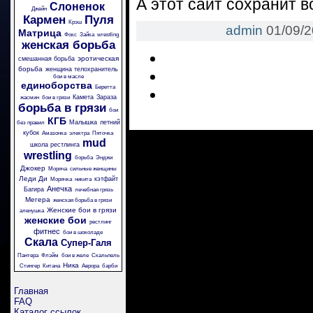
А этот сайт сохранит 
Слоненок
Джейн
Кармен
Пуля
Крэш
admin
01/09/
Матрица
Фокс
Зайка
wrestling
женская борьба
эротическая
смешанная борьба
борьба
женщина телохранитель
бои в масле
единоборства
Беретта
Камета
Зараза
жасмин
бои в грязи
борьба в грязи
бои
КГБ
Малышка
летний
без правил
кубок
Амазонка
электра
Пяточка
mud
школа рестлинга
wrestling
борьба
Энджи
Джокер
Моряча
сильные женщины
Леди Ди
кэтфайт
Морячка
никита
Анечка
Багира
лечебная грязь
Мегера
женская борьба в грязи
Женские бои в грязи
аленушка
женские бои
рестлинг
фитнес
бои в шоколаде
Скала
Супер-Галя
Пантера
Флэйм
бои в желе
Скальпель
Ника
Стингер
Китана
Аврора
барби
Главная
FAQ
Каталог ссылок