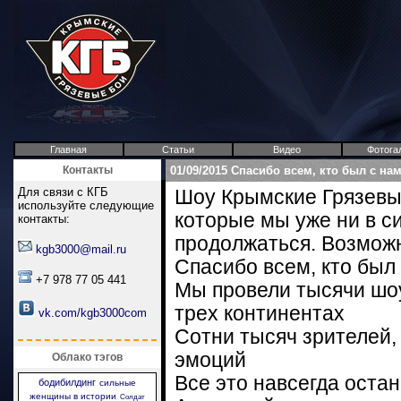
Главная
Статьи
Видео
Фотога
Контакты
01/09/2015 Спасибо всем, кто был с нам
Для связи с КГБ
Шоу Крымские Грязевы
используйте следующие
которые мы уже ни в с
контакты:
продолжаться. Возможн
kgb3000@mail.ru
Спасибо всем, кто был 
+7 978 77 05 441
Мы провели тысячи шоу 
трех континентах
vk.com/kgb3000com
Сотни тысяч зрителей,
эмоций
Облако тэгов
Все это навсегда оста
бодибилдинг
сильные
женщины в истории
Солдат