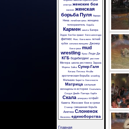
Морячка
женская борьба в грязи
женские бои
электра
женская
жасмин
борьба
Пуля
Аврора
Ника
женщина
лечебная грязь
телохранитель
борьба
Кармен
Багира
никита
Энджи
бои без правил
бои в шоколаде
фитнес
летний
Фокс
бои в желе
Джокер
кубок
сильные женщины
mud
бои в грязи
wrestling
Леди Ди
Крэш
КГБ
бодибилдинг
рестлинг
Мегера
школа рестлинга
Зараза
Супер-Галя
Моряча
Зайка
Китана
Пяточка
Флэйм
эротическая борьба
wrestling
Малышка
Беретта
бои в масле
Матрица
сильные
женщины в истории
Скальпель
Солдат Джейн
Пантера
барби
Скала
кэтфайт
аленушка
Женские бои в грязи
Камета
смешанная борьба
Стингер
Слоненок
Анечка
единоборства
Амазонка
Главная