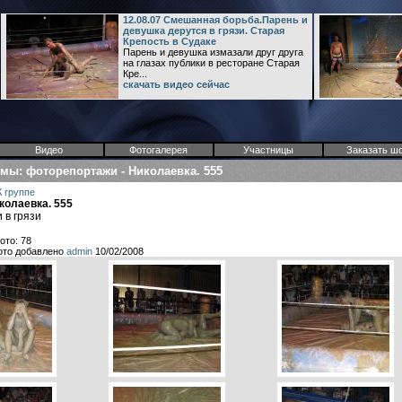
12.08.07 Смешанная борьба.Парень и
девушка дерутся в грязи. Старая
Крепость в Судаке
Парень и девушка измазали друг друга
на глазах публики в ресторане Старая
Кре...
скачать видео сейчас
Видео
Фотогалерея
Участницы
Заказать ш
омы
:
фоторепортажи
-
Николаевка. 555
К группе
колаевка. 555
 в грязи
ото: 78
ото добавлено
admin
10/02/2008