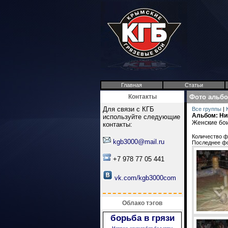
Главная
Статьи
Контакты
Фото альб
Для связи с КГБ
Все группы
|
Альбом: Ни
используйте следующие
Женские бои
контакты:
Количество ф
kgb3000@mail.ru
Последнее ф
+7 978 77 05 441
vk.com/kgb3000com
Облако тэгов
борьба в грязи