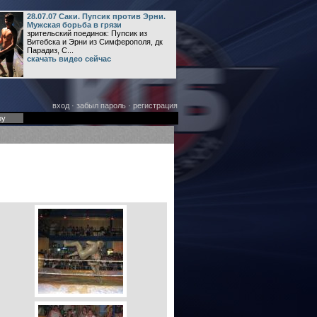
28.07.07 Саки. Пупсик против Эрни.
Мужская борьба в грязи
зрительский поединок: Пупсик из
Витебска и Эрни из Симферополя, дк
Парадиз, С...
скачать видео сейчас
вход
·
забыл пароль
·
регистрация
оу