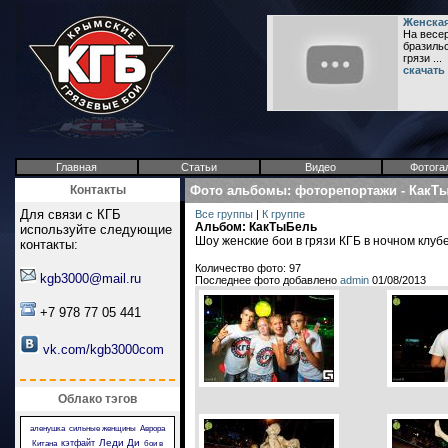
Женская
На весер
бразильс
грязи ...
скачать
Главная
Статьи
Видео
Фотога
Контакты
Фото альбомы
:
фоторепортажи
-
КакТ
Для связи с КГБ
Все группы
|
К группе
Альбом: КакТыБель
используйте следующие
Шоу женские бои в грязи КГБ в ночном клубе
контакты:
Количество фото: 97
kgb3000@mail.ru
Последнее фото добавлено
admin
01/08/2013
+7 978 77 05 441
vk.com/kgb3000com
Облако тэгов
аленушка
сильные женщины
Аврора
Леди Ди
кэтфайт
Китана
бои в