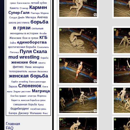
летний кубок
грязи
бои в масле
Кармен
Камета
Стингер
Супер-Галя
Пантера
Моряча
Анечка
Мегера
Солдат Джейн
борьба
школа рестлинга
в грязи
сильные
женщины в истории
Флэйм
КГБ
Женские бои в грязи
единоборства
Зайка
эротическая борьба
Скальпель
Пуля
Скала
Пяточка
mud wrestling
борьба
женские бои
никита
фитнес
Ника
женщина
телохранитель
жасмин
Амазонка
женская борьба
барби
wrestling
бои в шоколаде
Слоненок
Зараза
бои в
Матрица
желе
Энджи
рестлинг
бои без правил
электра
Морячка
Беретта
женская борьба в грязи
смешанная борьба
Крэш
бодибилдинг
лечебная грязь
Джокер
Багира
Малышка
Фокс
Главная
FAQ