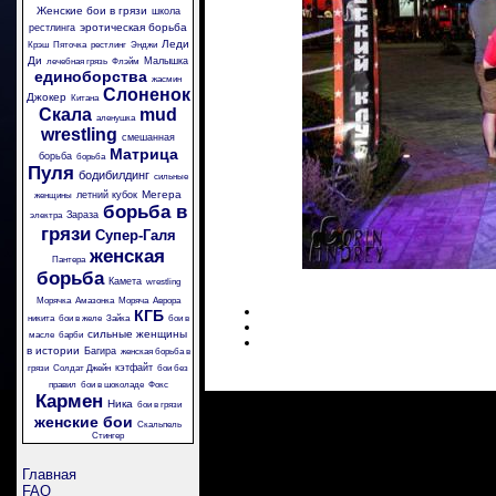
Женские бои в грязи
школа
эротическая борьба
рестлинга
Леди
Крэш
Пяточка
рестлинг
Энджи
Ди
Малышка
лечебная грязь
Флэйм
единоборства
жасмин
Слоненок
Джокер
Китана
Скала
mud
аленушка
wrestling
смешанная
Матрица
борьба
борьба
Пуля
бодибилдинг
сильные
Мегера
летний кубок
женщины
борьба в
Зараза
электра
грязи
Супер-Галя
женская
Пантера
борьба
Камета
wrestling
Морячка
Амазонка
Моряча
Аврора
КГБ
никита
бои в желе
Зайка
бои в
сильные женщины
масле
барби
в истории
Багира
женская борьба в
кэтфайт
грязи
Солдат Джейн
бои без
правил
бои в шоколаде
Фокс
Кармен
Ника
бои в грязи
женские бои
Скальпель
Стингер
Главная
FAQ