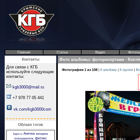
Главная
Статьи
Видео
Фотога
Контакты
Фото альбомы
:
фоторепортажи
-
Кокте
Для связи с КГБ
Фотография 1 из 108
|
К альбому
|
К группе
|
Вс
используйте следующие
контакты:
kgb3000@mail.ru
+7 978 77 05 441
vk.com/kgb3000com
Облако тэгов
Анечка
женщина
Беретта
фитнес
телохранитель