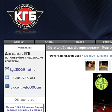
Главная
Статьи
Видео
Фотога
Контакты
Фото альбомы
:
фоторепортажи
-
Кокте
Для связи с КГБ
Фотография 20 из 108
|
К альбому
|
К группе
|
В
используйте следующие
контакты:
kgb3000@mail.ru
+7 978 77 05 441
vk.com/kgb3000com
Облако тэгов
Леди Ди
Пяточка
рестлинг
Пантера
сильные женщины в истории