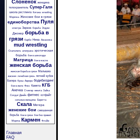
Слоненок
женщина
Супер-Галя
телохранитель
школа рестлинга
Китана
wrestling
Женские бои в грязи
Морячка
Пуля
единоборства
Зараза
электра
борьба
Энджи
борьба в
Джокер
грязи
Ника
барби
Амазонка
mud wrestling
эротическая
Скальпель
аленушка
борьба
бои в шоколаде
Матрица
бои в масле
женская борьба
Малышка
женская борьба в грязи
летний кубок
жасмин
лечебная грязь
бодибилдинг
Багира
Крэш
Аврора
КГБ
Камета
бои в желе
Фокс
Анечка
Стингер
никита
Зайка
фитнес
кэтфайт
Солдат Джейн
сильные женщины
Беретта
Скала
Мегера
женские бои
смешанная
борьба
бои в грязи
бои без правил
Кармен
Моряча
Флэйм
Главная
FAQ