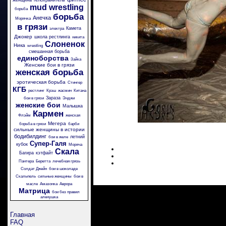
женщина телохранитель
mud wrestling
борьба
борьба
Анечка
Морячка
в грязи
Камета
электра
Джокер
школа рестлинга
никита
Слоненок
Ника
wrestling
смешанная борьба
единоборства
Зайка
Женские бои в грязи
женская борьба
эротическая борьба
Стингер
КГБ
рестлинг
Крэш
жасмин
Китана
Зараза
бои в грязи
Энджи
женские бои
Малышка
Кармен
Флэйм
женская
Мегера
борьба в грязи
барби
сильные женщины в истории
бодибилдинг
летний
бои в желе
Супер-Галя
кубок
Моряча
Скала
Багира
кэтфайт
Пантера
Беретта
лечебная грязь
Солдат Джейн
бои в шоколаде
Скальпель
сильные женщины
бои в
масле
Амазонка
Аврора
Матрица
бои без правил
аленушка
Главная
FAQ