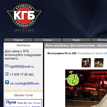
Главная
Статьи
Видео
Фотога
Контакты
Фото альбомы
:
фоторепортажи
-
Кокте
Для связи с КГБ
Фотография 53 из 108
|
К альбому
|
К группе
|
В
используйте следующие
контакты:
kgb3000@mail.ru
+7 978 77 05 441
vk.com/kgb3000com
Облако тэгов
Пуля
Леди Ди
Фокс
Пяточка
фитнес