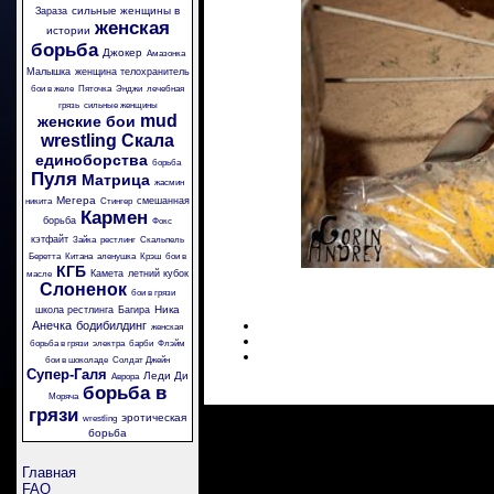
сильные женщины в
Зараза
женская
истории
борьба
Джокер
Амазонка
Малышка
женщина телохранитель
бои в желе
Пяточка
Энджи
лечебная
грязь
сильные женщины
mud
женские бои
wrestling
Скала
единоборства
борьба
Пуля
Матрица
жасмин
Мегера
смешанная
никита
Стингер
Кармен
борьба
Фокс
кэтфайт
Зайка
рестлинг
Скальпель
Беретта
Китана
аленушка
Крэш
бои в
КГБ
Камета
летний кубок
масле
Слоненок
бои в грязи
Ника
школа рестлинга
Багира
Анечка
бодибилдинг
женская
борьба в грязи
электра
барби
Флэйм
бои в шоколаде
Солдат Джейн
Супер-Галя
Леди Ди
Аврора
борьба в
Моряча
грязи
эротическая
wrestling
борьба
Главная
FAQ