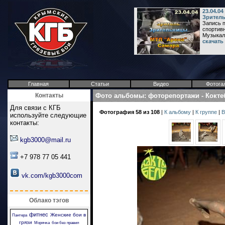
23.04.0
Зритель
Запись п
спортив
Музыкаль
скачать
Главная
Статьи
Видео
Фотога
Контакты
Фото альбомы
:
фоторепортажи
-
Кокте
Для связи с КГБ
Фотография 58 из 108
|
К альбому
|
К группе
|
В
используйте следующие
контакты:
kgb3000@mail.ru
+7 978 77 05 441
vk.com/kgb3000com
Облако тэгов
фитнес
Женские бои в
Пантера
грязи
Морячка
бои без правил