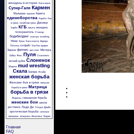
женщины в истории
бои в желе
Кармен
Супер-Галя
Малышка
Камета
жасмин
единоборства
борьба
бои
Джокер
в грязи
лечебная грязь
КГБ
женщина
барби
никита
телохранитель
Стингер
бодибилдинг
электра
wrestling
Ника
Крэш
бои в масле
Аврора
кэтфайт
Пяточка
бои без правил
фитнес
Мегера
Зараза
рестлинг
Пуля
Зайка
Фокс
Скальпель
Слоненок
летний кубок
mud wrestling
Моряча
Скала
Багира
Флэйм
женская борьба
Женские бои в грязи
женская
Матрица
борьба в грязи
борьба в грязи
смешанная борьба
Морячка
женские бои
школа
Леди Ди
рестлинга
Солдат Джейн
эротическая борьба
сильные
женщины
аленушка
Амазонка
Энджи
Главная
FAQ