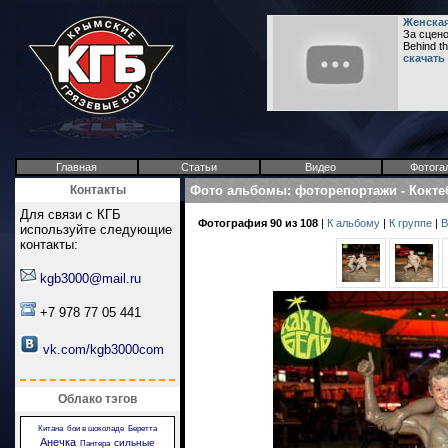
Женская
За сцено
Behind t
скачать
Главная
Статьи
Видео
Фотога
Контакты
Фото альбомы
:
фоторепортажи
-
Кокте
Для связи с КГБ
Фотография 90 из 108
|
К альбому
|
К группе
|
В
используйте следующие
контакты:
kgb3000@mail.ru
+7 978 77 05 441
vk.com/kgb3000com
Облако тэгов
Китана
бои в шоколаде
Беретта
Анечка
сильные
Пантера