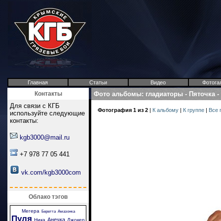
Главная
Статьи
Видео
Фотога
Контакты
Фото альбомы
:
гладиаторы
-
Пяточка
-
Для связи с КГБ
Фотография 1 из 2
|
К альбому
|
К группе
|
Все 
используйте следующие
контакты:
kgb3000@mail.ru
+7 978 77 05 441
vk.com/kgb3000com
Облако тэгов
Мегера
Беретта
Амазонка
Пуля
Анечка
Ника
Джокер