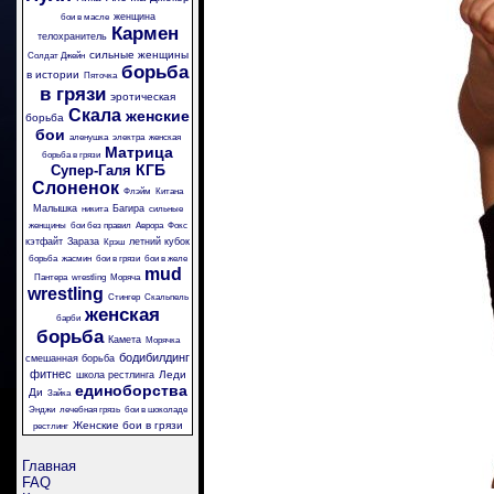
женщина
бои в масле
Кармен
телохранитель
сильные женщины
Солдат Джейн
борьба
в истории
Пяточка
в грязи
эротическая
Скала
женские
борьба
бои
аленушка
электра
женская
Матрица
борьба в грязи
КГБ
Супер-Галя
Слоненок
Флэйм
Китана
Малышка
Багира
никита
сильные
женщины
бои без правил
Аврора
Фокс
кэтфайт
Зараза
летний кубок
Крэш
борьба
жасмин
бои в грязи
бои в желе
mud
Пантера
wrestling
Моряча
wrestling
Стингер
Скальпель
женская
барби
борьба
Камета
Морячка
бодибилдинг
смешанная борьба
фитнес
Леди
школа рестлинга
единоборства
Ди
Зайка
Энджи
лечебная грязь
бои в шоколаде
Женские бои в грязи
рестлинг
Главная
FAQ