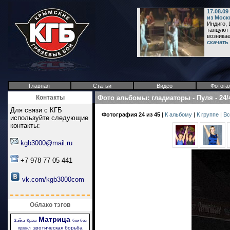
17.08.0
из Моск
Индиго, 
танцуют 
возникает
скачать
Главная
Статьи
Видео
Фотога
Контакты
Фото альбомы
:
гладиаторы
-
Пуля
-
24/
Для связи с КГБ
Фотография 24 из 45
|
К альбому
|
К группе
|
Вс
используйте следующие
контакты:
kgb3000@mail.ru
+7 978 77 05 441
vk.com/kgb3000com
Облако тэгов
Матрица
Зайка
Крэш
бои без
эротическая борьба
правил