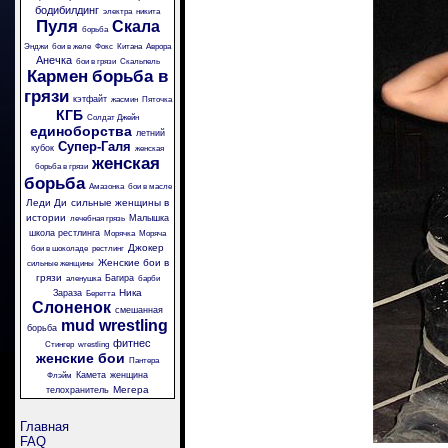
бодибилдинг
электра
никита
Пуля
Скала
борьба
Энджи
бои в желе
Фокс
Китана
Аврора
Анечка
бои в грязи
Скальпель
Кармен
борьба в
грязи
кэтфайт
жасмин
Пяточка
КГБ
Солдат Джейн
единоборства
летний
Супер-Галя
кубок
женская
женская
борьба в грязи
борьба
Амазонка
бои в масле
Леди Ди
сильные женщины в
истории
Малышка
лечебная грязь
школа рестлинга
Морячка
Моряча
Джокер
бои в шоколаде
рестлинг
Женские бои в
сильные женщины
грязи
Багира
аленушка
барби
Ника
Зараза
Беретта
Слоненок
смешанная
mud wrestling
борьба
фитнес
Стингер
wrestling
женские бои
Пантера
Камета
женщина
Флэйм
Мегера
телохранитель
Главная
FAQ