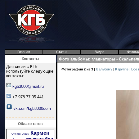
Главная
Статьи
Видео
Фотога
Контакты
Фото альбомы
:
гладиаторы
-
Скальпел
Для связи с КГБ
Фотография 2 из 3
|
К альбому
|
К группе
|
Все 
используйте следующие
контакты:
kgb3000@mail.ru
+7 978 77 05 441
vk.com/kgb3000com
Облако тэгов
Кармен
Стингер
Энджи
женские бои