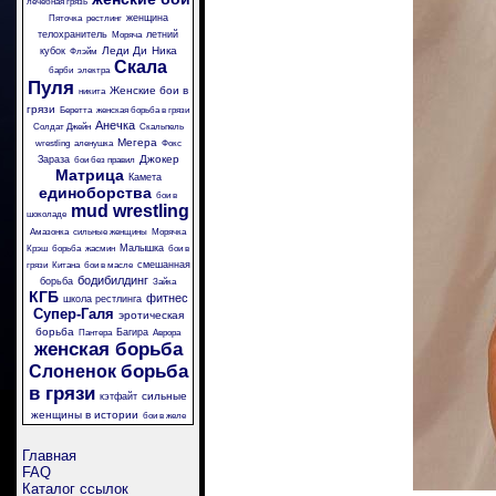
лечебная грязь
женщина
Пяточка
рестлинг
телохранитель
летний
Моряча
Леди Ди
Ника
кубок
Флэйм
Скала
барби
электра
Пуля
Женские бои в
никита
грязи
Беретта
женская борьба в грязи
Анечка
Солдат Джейн
Скальпель
Мегера
wrestling
аленушка
Фокс
Джокер
Зараза
бои без правил
Матрица
Камета
единоборства
бои в
mud wrestling
шоколаде
Амазонка
сильные женщины
Морячка
Малышка
Крэш
борьба
жасмин
бои в
смешанная
грязи
Китана
бои в масле
бодибилдинг
борьба
Зайка
КГБ
фитнес
школа рестлинга
Супер-Галя
эротическая
борьба
Багира
Пантера
Аврора
женская борьба
борьба
Слоненок
в грязи
сильные
кэтфайт
женщины в истории
бои в желе
Главная
FAQ
Каталог ссылок