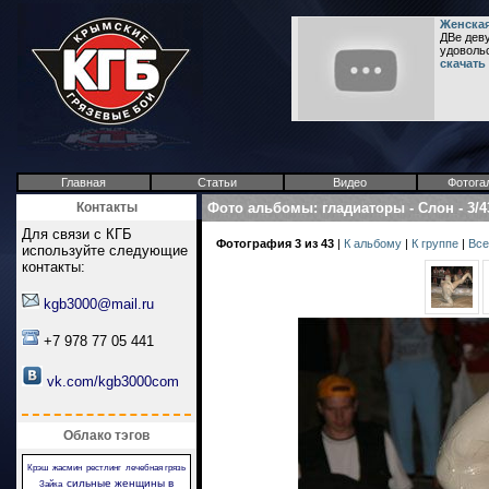
Женская
ДВе деву
удовольст
скачать
Главная
Статьи
Видео
Фотога
Контакты
Фото альбомы
:
гладиаторы
-
Слон
-
3/4
Для связи с КГБ
Фотография 3 из 43
|
К альбому
|
К группе
|
Все
используйте следующие
контакты:
kgb3000@mail.ru
+7 978 77 05 441
vk.com/kgb3000com
Облако тэгов
Крэш
жасмин
рестлинг
лечебная грязь
сильные женщины в
Зайка