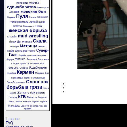
Анечка
истории
единоборства
бои в грязи
женские бои
Джокер
Пуля
женщина
Моряча
Китана
телохранитель
летний кубок
Ника
Камета
Скальпель
женская борьба
mud wrestling
кэтфайт
Скала
Леди Ди
аленушка
Матрица
Пантера
никита
Супер-
школа рестлинга
Флэйм
Галя
борьба
сильные женщины
фитнес
Аврора
Амазонка
бои в желе
эротическая
Солдат Джейн
бодибилдинг
борьба
Стингер
Кармен
wrestling
Морячка
бои
смешанная
в шоколаде
барби
Слоненок
борьба
Пяточка
борьба в грязи
бои в
Женские бои в грязи
масле
КГБ
Мегера
Зараза
Багира
Фокс
Энджи
женская борьба в грязи
Малышка
Беретта
электра
бои без
правил
Главная
FAQ