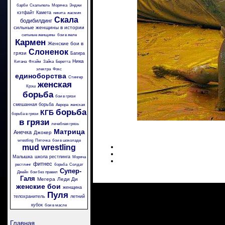
барби
Скальпель
Морячка
Энджи
кэтфайт
Камета
никита
жасмин
Скала
бодибилдинг
сильные женщины в истории
сильные женщины
бои в желе
Кармен
Женские бои в
Слоненок
грязи
Багира
Ника
Китана
Флэйм
Зайка
Беретта
электра
Фокс
единоборства
Стингер
женская
Крэш
борьба
бои в грязи
смешанная борьба
Аврора
женская
борьба
КГБ
борьба в грязи
в грязи
лечебная грязь
Матрица
Анечка
Джокер
wrestling
Пяточка
бои в шоколаде
mud wrestling
Малышка
школа рестлинга
Моряча
фитнес
рестлинг
борьба
Солдат
Супер-
Джейн
бои без правил
Галя
Мегера
Леди Ди
женские бои
женщина
Пуля
телохранитель
летний
кубок
бои в масле
Главная