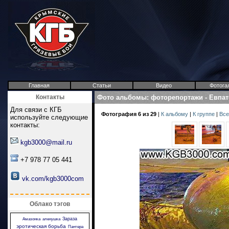
Главная
Статьи
Видео
Фотога
Контакты
Фото альбомы
:
фоторепортажи
-
Евпат
Для связи с КГБ
Фотография 6 из 29
|
К альбому
|
К группе
|
Все
используйте следующие
контакты:
kgb3000@mail.ru
+7 978 77 05 441
vk.com/kgb3000com
Облако тэгов
Зараза
Амазонка
аленушка
эротическая борьба
Пантера