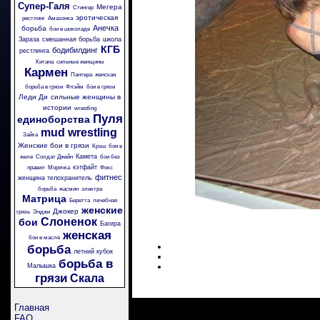
Супер-Галя
Мегера
Стингер
эротическая
рестлинг
Амазонка
Анечка
борьба
бои в шоколаде
Зараза
смешанная борьба
школа
КГБ
бодибилдинг
рестлинга
Китана
сильные женщины
Кармен
Пантера
женская
борьба в грязи
Флэйм
бои в грязи
Леди Ди
сильные женщины в
истории
wrestling
Пуля
единоборства
mud wrestling
Зайка
Женские бои в грязи
Крэш
бои в
Камета
желе
Солдат Джейн
бои без
кэтфайт
правил
Морячка
Фокс
фитнес
женщина телохранитель
борьба
жасмин
электра
Матрица
Беретта
лечебная
женские
Джокер
грязь
Энджи
Слоненок
бои
Багира
женская
бои в масле
борьба
летний кубок
борьба в
Малышка
грязи
Скала
Главная
FAQ