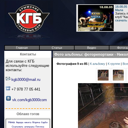
18.08.05
Мала
Запись п
клуб "Ка
скачать
Главная
Статьи
Видео
Фотога
Контакты
Фото альбомы
:
фоторепортажи
-
Никол
Для связи с КГБ
Фотография 9 из 85
|
К альбому
|
К группе
|
Все
используйте следующие
контакты:
kgb3000@mail.ru
+7 978 77 05 441
vk.com/kgb3000com
Облако тэгов
Ника
Аврора
никита
Моряча
барби
Скальпель
аленушка
Пяточка