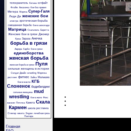
телохранитель
кэтфайт
Китана
Флэйм
Амазонка
бои без правил
Супер-Галя
Мегера
Моряча
женские бои
Леди Ди
эротическая борьба
электра
смешанная борьба
бои в шоколаде
Матрица
Скальпель
Беретта
Женские бои в грязи
Джокер
Анечка
Зараза
Крэш
борьба в грязи
Аврора
барби
бои в грязи
единоборства
женская борьба
Пуля
женская борьба в грязи
сильные женщины в истории
Солдат Джейн
wrestling
Морячка
фитнес
Малышка
рестлинг
Зайка
КГБ
бои в масле
Слоненок
бодибилдинг
mud
сильные женщины
wrestling
бои в желе
Фокс
Скала
Камета
жасмин
Пяточка
Кармен
школа рестлинга
Стингер
никита
Энджи
лечебная грязь
Пантера
Главная
FAQ