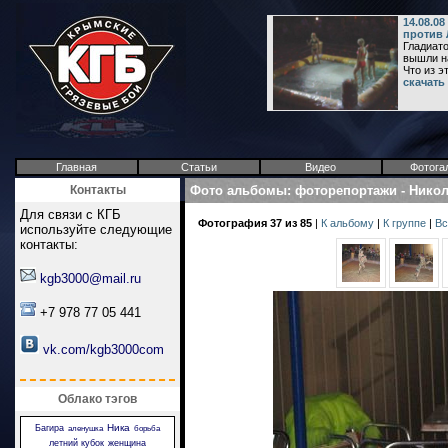
14.08.0
против 
Гладиато
вышли на
Что из эт.
скачать
Главная
Статьи
Видео
Фотога
Контакты
Фото альбомы
:
фоторепортажи
-
Никол
Для связи с КГБ
Фотография 37 из 85
|
К альбому
|
К группе
|
Вс
используйте следующие
контакты:
kgb3000@mail.ru
+7 978 77 05 441
vk.com/kgb3000com
Облако тэгов
Ника
Багира
аленушка
борьба
летний кубок
женщина