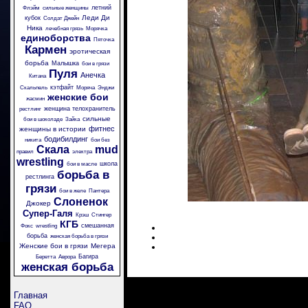
летний
Флэйм
сильные женщины
Леди Ди
кубок
Солдат Джейн
Ника
лечебная грязь
Морячка
единоборства
Пяточка
Кармен
эротическая
борьба
Малышка
бои в грязи
Пуля
Анечка
Китана
кэтфайт
Скальпель
Моряча
Энджи
женские бои
жасмин
женщина телохранитель
рестлинг
сильные
бои в шоколаде
Зайка
фитнес
женщины в истории
бодибилдинг
никита
бои без
Скала
mud
правил
электра
wrestling
школа
бои в масле
борьба в
рестлинга
грязи
бои в желе
Пантера
Слоненок
Джокер
Супер-Галя
Крэш
Стингер
КГБ
смешанная
Фокс
wrestling
борьба
женская борьба в грязи
Женские бои в грязи
Мегера
Багира
Беретта
Аврора
женская борьба
Главная
FAQ