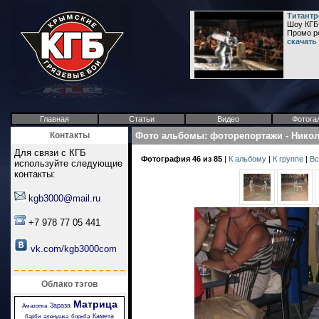
Титантр
Шоу КГБ 
Промо ро
скачать
Главная
Статьи
Видео
Фотога
Контакты
Фото альбомы
:
фоторепортажи
-
Никол
Для связи с КГБ
Фотография 46 из 85
|
К альбому
|
К группе
|
Вс
используйте следующие
контакты:
kgb3000@mail.ru
+7 978 77 05 441
vk.com/kgb3000com
Облако тэгов
Матрица
Зараза
Амазонка
Камета
барби
аленушка
борьба