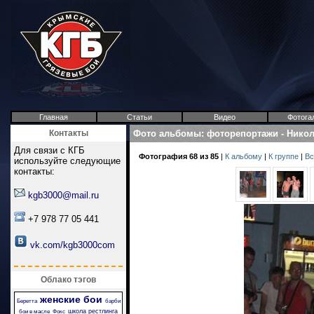
Главная
Статьи
Видео
Фотога
Контакты
Фото альбомы
:
фоторепортажи
-
Никол
Для связи с КГБ
Фотография 68 из 85
|
К альбому
|
К группе
|
Вс
используйте следующие
контакты:
kgb3000@mail.ru
+7 978 77 05 441
vk.com/kgb3000com
Облако тэгов
женские бои
Беретта
барби
школа рестлинга
бои в масле
Фокс