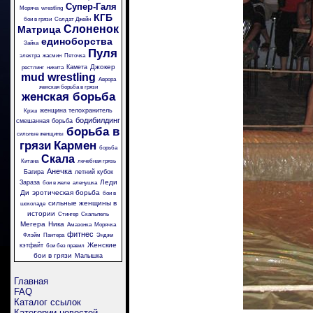
Супер-Галя
Моряча
wrestling
КГБ
бои в грязи
Солдат Джейн
Слоненок
Матрица
единоборства
Зайка
Пуля
электра
жасмин
Пяточка
Джокер
Камета
рестлинг
никита
mud wrestling
Аврора
женская борьба в грязи
женская борьба
женщина телохранитель
Крэш
бодибилдинг
смешанная борьба
борьба в
сильные женщины
грязи
Кармен
борьба
Скала
Китана
лечебная грязь
Анечка
Багира
летний кубок
Леди
Зараза
бои в желе
аленушка
Ди
эротическая борьба
бои в
сильные женщины в
шоколаде
истории
Стингер
Скальпель
Мегера
Ника
Амазонка
Морячка
фитнес
Флэйм
Пантера
Энджи
Женские
кэтфайт
бои без правил
бои в грязи
Малышка
Главная
FAQ
Каталог ссылок
Категории новостей