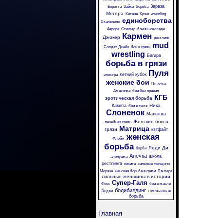
Зараза
Беретта
Зайка
борьба
Мегера
Китана
Крэш
wrestling
единоборства
Скальпель
Аврора
Стингер
бои в шоколаде
Кармен
Джокер
рестлинг
mud
Солдат Джейн
бои в грязи
wrestling
Багира
борьба в грязи
Пуля
летний кубок
электра
женские бои
Пяточка
Амазонка
бои без правил
КГБ
эротическая борьба
Ника
Камета
бои в желе
Слоненок
Малышка
Женские бои в
лечебная грязь
Матрица
грязи
кэтфайт
женская
Флэйм
борьба
Леди Ди
барби
Анечка
школа
аленушка
рестлинга
никита
сильные женщины
Моряча
женская борьба в грязи
Пантера
сильные женщины в истории
Супер-Галя
Фокс
бои в масле
бодибилдинг
смешанная
Энджи
борьба
Главная