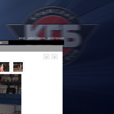
вход
·
забыл пароль
·
регистрация
оу
←
→