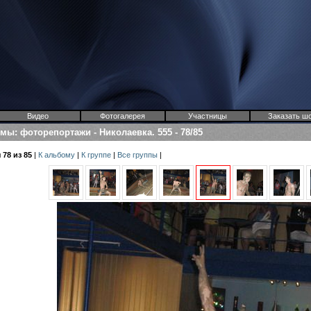
Видео
Фотогалерея
Участницы
Заказать ш
омы
:
фоторепортажи
-
Николаевка. 555
-
78/85
78 из 85
|
К альбому
|
К группе
|
Все группы
|