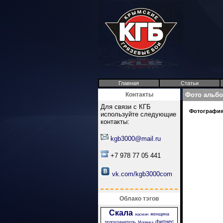
Главная
Статьи
Контакты
Фото альб
Для связи с КГБ
Фотография 
используйте следующие
контакты:
kgb3000@mail.ru
+7 978 77 05 441
vk.com/kgb3000com
Облако тэгов
Скала
женщина
жасмин
фитнес
телохранитель
Морячка