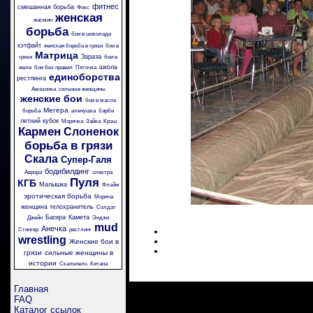
фитнес
смешанная борьба
Фокс
женская
жасмин
борьба
бои в шоколаде
кэтфайт
женская борьба в грязи
бои в
Матрица
Зараза
грязи
бои в
школа
желе
бои без правил
Пяточка
единоборства
рестлинга
Амазонка
сильные женщины
женские бои
бои в масле
Мегера
борьба
аленушка
барби
летний кубок
Морячка
Зайка
Крэш
Кармен
Слоненок
борьба в грязи
Скала
Супер-Галя
бодибилдинг
Аврора
электра
Пуля
КГБ
Малышка
Флэйм
эротическая борьба
Моряча
женщина телохранитель
Солдат
Багира
Камета
Джейн
Энджи
mud
Анечка
Стингер
рестлинг
wrestling
Женские бои в
грязи
сильные женщины в
истории
Скальпель
Китана
Главная
FAQ
Каталог ссылок