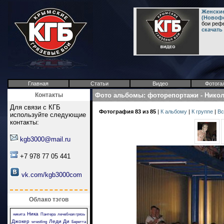
Женские
(Новофе
бои реф
скачать
Главная
Статьи
Видео
Фотога
Контакты
Фото альбомы
:
фоторепортажи
-
Никол
Для связи с КГБ
Фотография 83 из 85
|
К альбому
|
К группе
|
Вс
используйте следующие
контакты:
kgb3000@mail.ru
+7 978 77 05 441
vk.com/kgb3000com
Облако тэгов
Ника
никита
Пантера
лечебная грязь
Джокер
Леди Ди
wrestling
Беретта