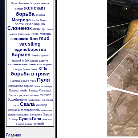
Крэш
Амазонка
Морячка
никита
женская
Китана
борьба
электра
Матрица
барби
Моряча
эротическая борьба
Слоненок
Леди Ди
бои в
Ника
Мегера
масле
Скальпель
mud
женские бои
wrestling
единоборства
Кармен
бои без правил
летний кубок
Аврора
Беретта
сильные женщины в истории
КГБ
Солдат Джейн
Зайка
борьба в грязи
Пуля
Пантера
борьба
Фокс
смешанная борьба
бои в шоколаде
Камета
Багира
Малышка
Флэйм
фитнес
Пяточка
рестлинг
жасмин
бодибилдинг
бои в грязи
лечебная
Скала
Джокер
грязь
женщина телохранитель
аленушка
Зараза
сильные женщины
бои в желе
Супер-Галя
Стингер
женская
кэтфайт
борьба в грязи
Главная