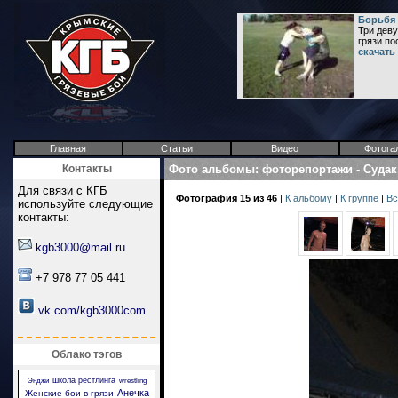
Борьбя 
Три дев
грязи по
скачать
Главная
Статьи
Видео
Фотога
Контакты
Фото альбомы
:
фоторепортажи
-
Судак
Для связи с КГБ
Фотография 15 из 46
|
К альбому
|
К группе
|
Вс
используйте следующие
контакты:
kgb3000@mail.ru
+7 978 77 05 441
vk.com/kgb3000com
Облако тэгов
школа рестлинга
Энджи
wrestling
Анечка
Женские бои в грязи