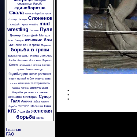
бои в грязи
смешанная борьба
единоборства
Скала
женская борьба в грязи
Слоненок
Стингер
Пантера
mud
кэтфайт
Крэш
wrestling
Пуля
wrestling
Зараза
Джокер
Мегера
Солдат Джейн
женские бои
Багира
Фокс
Женские бои в грязи
Морячка
борьба в грязи
сильные женщины
электра
Скальпель
Флэйм
Амазонка
бои в желе
Беретта
Камета
аленушка
Пяточка
бои без
правил
бои в шоколаде
бодибилдинг
школа рестлинга
летний кубок
барби
Моряча
бои в
женщина телохранитель
масле
эротическая
Аврора
Китана
борьба
сильные
рестлинг
Супер-
женщины в истории
Галя
Анечка
Зайка
жасмин
фитнес
Ника
Малышка
борьба
женская
КГБ
Леди Ди
борьба
никита
Главная
FAQ