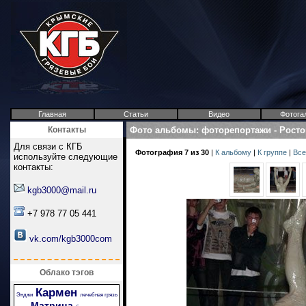
Главная
Статьи
Видео
Фотога
Контакты
Фото альбомы
:
фоторепортажи
-
Росто
Для связи с КГБ
Фотография 7 из 30
|
К альбому
|
К группе
|
Все
используйте следующие
контакты:
kgb3000@mail.ru
+7 978 77 05 441
vk.com/kgb3000com
Облако тэгов
Кармен
Энджи
лечебная грязь
Матрица