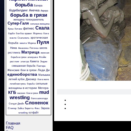
борьба
Багира
бодибилдинг
Анечка
Аврора
борьба в грязи
женщина телохранитель
Супер-Галя
сильные женщины
Скала
фитнес
Крэш
Китана
барби
бои без правил
Морячка
бои в
эротическая
масле
Скальпель
Пуля
борьба
никита
Моряча
Ника
школа
Амазонка
Пяточка
Матрица
рестлинга
женская
борьба в грязи
аленушка
Флэйм
Камета
рестлинг
электра
Энджи
смешанная борьба
Пантера
Женские бои в грязи
Леди Ди
единоборства
Малышка
Джокер
летний кубок
бои в желе
сильные
лечебная грязь
борьба
женщины в истории
Мегера
mud
КГБ
жасмин
бои в грязи
wrestling
бои в шоколаде
Слоненок
Солдат Джейн
Зараза
Стингер
Зайка
Беретта
Фокс
кэтфайт
wrestling
Главная
FAQ