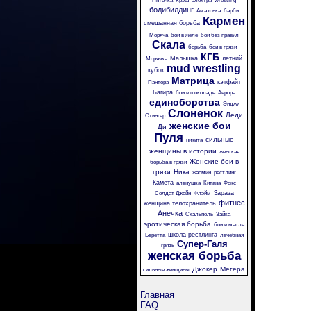
Пяточка
Крэш
электра
wrestling
бодибилдинг
Амазонка
барби
Кармен
смешанная борьба
Моряча
бои в желе
бои без правил
Скала
борьба
бои в грязи
КГБ
Малышка
летний
Морячка
mud wrestling
кубок
Матрица
кэтфайт
Пантера
Багира
бои в шоколаде
Аврора
единоборства
Энджи
Слоненок
Леди
Стингер
женские бои
Ди
Пуля
сильные
никита
женщины в истории
женская
Женские бои в
борьба в грязи
грязи
Ника
жасмин
рестлинг
Камета
аленушка
Китана
Фокс
Зараза
Солдат Джейн
Флэйм
фитнес
женщина телохранитель
Анечка
Скальпель
Зайка
эротическая борьба
бои в масле
школа рестлинга
Беретта
лечебная
Супер-Галя
грязь
женская борьба
Джокер
Мегера
сильные женщины
Главная
FAQ