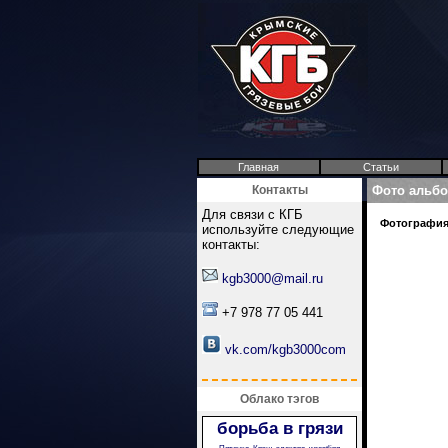
Главная
Статьи
Контакты
Фото альб
Для связи с КГБ
Фотография 
используйте следующие
контакты:
kgb3000@mail.ru
+7 978 77 05 441
vk.com/kgb3000com
Облако тэгов
борьба в грязи