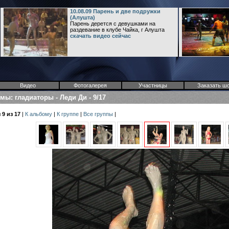
10.08.09 Парень и две подружки
(Алушта)
Парень дерется с девушками на
раздевание в клубе Чайка, г Алушта
скачать видео сейчас
Видео
Фотогалерея
Участницы
Заказать ш
омы
:
гладиаторы
-
Леди Ди
-
9/17
9 из 17
|
К альбому
|
К группе
|
Все группы
|