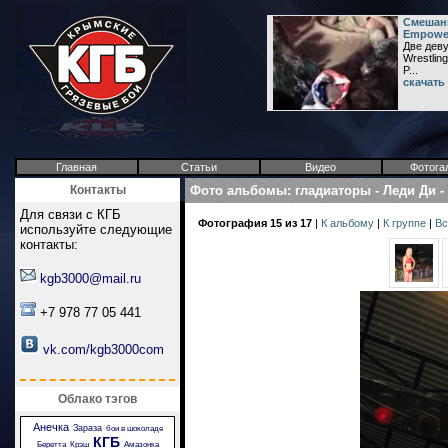
Смешанн
Empower
Две деву
Wrestlin
P...
скачать
Главная
Статьи
Видео
Фотога
Контакты
Фото альбомы
:
гладиаторы
-
Леди Ди
-
Для связи с КГБ
Фотография 15 из 17
|
К альбому
|
К группе
|
Вс
используйте следующие
контакты:
kgb3000@mail.ru
+7 978 77 05 441
vk.com/kgb3000com
Облако тэгов
Анечка
Зараза
бои в шоколаде
КГБ
Беретта
Крэш
Амазонка