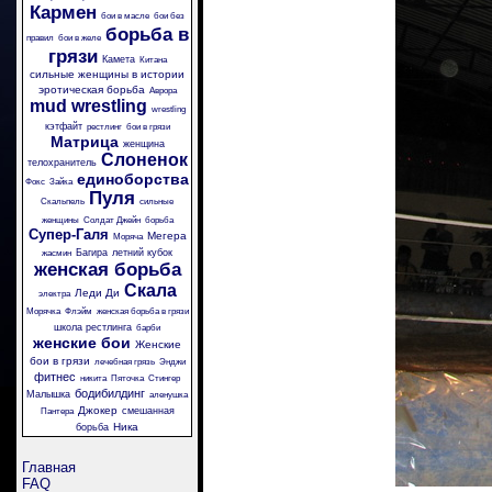
Кармен
бои в масле
бои без
борьба в
правил
бои в желе
грязи
Камета
Китана
сильные женщины в истории
эротическая борьба
Аврора
mud wrestling
wrestling
кэтфайт
рестлинг
бои в грязи
Матрица
женщина
Слоненок
телохранитель
единоборства
Фокс
Зайка
Пуля
Скальпель
сильные
женщины
Солдат Джейн
борьба
Супер-Галя
Мегера
Моряча
Багира
летний кубок
жасмин
женская борьба
Скала
Леди Ди
электра
Морячка
Флэйм
женская борьба в грязи
школа рестлинга
барби
женские бои
Женские
бои в грязи
лечебная грязь
Энджи
фитнес
никита
Пяточка
Стингер
бодибилдинг
Малышка
аленушка
Джокер
смешанная
Пантера
Ника
борьба
Главная
FAQ