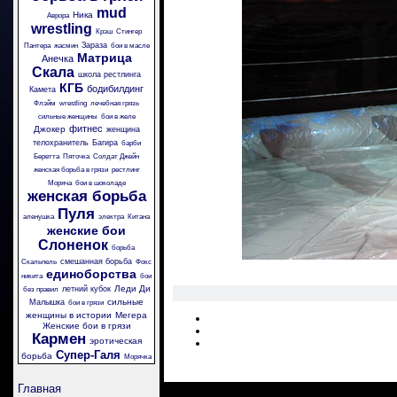
mud
Ника
Аврора
wrestling
Крэш
Стингер
Зараза
Пантера
жасмин
бои в масле
Матрица
Анечка
Скала
школа рестлинга
КГБ
бодибилдинг
Камета
Флэйм
wrestling
лечебная грязь
сильные женщины
бои в желе
фитнес
Джокер
женщина
телохранитель
Багира
барби
Беретта
Пяточка
Солдат Джейн
женская борьба в грязи
рестлинг
Моряча
бои в шоколаде
женская борьба
Пуля
аленушка
электра
Китана
женские бои
Слоненок
борьба
смешанная борьба
Скальпель
Фокс
единоборства
никита
бои
Леди Ди
летний кубок
без правил
сильные
Малышка
бои в грязи
женщины в истории
Мегера
Женские бои в грязи
Кармен
эротическая
Супер-Галя
борьба
Морячка
Главная