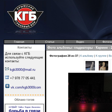
Главная
Статьи
Видео
Фотога
Контакты
Фото альбомы
:
гладиаторы
-
Кармен
-
Для связи с КГБ
Фотография 28 из 37
|
К альбому
|
К группе
|
Вс
используйте следующие
контакты:
kgb3000@mail.ru
+7 978 77 05 441
vk.com/kgb3000com
Облако тэгов
кэтфайт
Зайка
Энджи
Амазонка
борьба в грязи