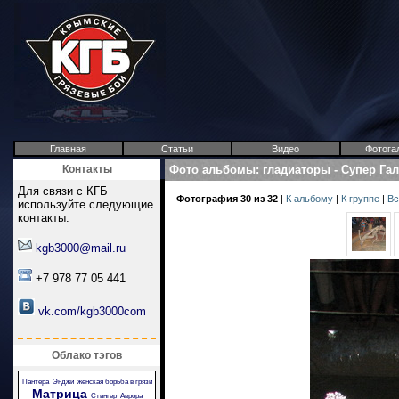
Главная
Статьи
Видео
Фотога
Контакты
Фото альбомы
:
гладиаторы
-
Супер Га
Для связи с КГБ
Фотография 30 из 32
|
К альбому
|
К группе
|
Вс
используйте следующие
контакты:
kgb3000@mail.ru
+7 978 77 05 441
vk.com/kgb3000com
Облако тэгов
Пантера
Энджи
женская борьба в грязи
Матрица
Стингер
Аврора