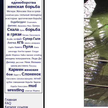
единоборства
женская борьба
Мегера
Женские бои в грязи
сильные женщины
лечебная грязь
в истории
эротическая борьба
бодибилдинг
Скальпель
фитнес
Багира
Амазонка
Фокс
борьба
Скала
Крэш
в грязи
Китана
бои в масле
Супер-Галя
кэтфайт
Флэйм
КГБ
Анечка
никита
аленушка
Пуля
Камета
барби
бои в
шоколаде
бои без правил
Солдат
Джейн
Морячка
Зайка
жасмин
wrestling
Леди Ди
женщина телохранитель
Джокер
Ника
Малышка
рестлинг
школа рестлинга
Пяточка
Кармен
женские
Слоненок
бои
Беретта
летний
бои в желе
сильные женщины
кубок
смешанная борьба
Зараза
mud
борьба
бои в грязи
wrestling
электра
Моряча
Главная
FAQ
Каталог ссылок