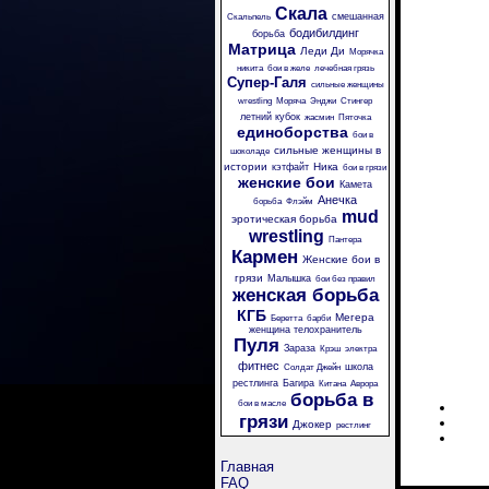
Скала
смешанная
Скальпель
бодибилдинг
борьба
Матрица
Леди Ди
Морячка
никита
бои в желе
лечебная грязь
Супер-Галя
сильные женщины
wrestling
Моряча
Энджи
Стингер
летний кубок
жасмин
Пяточка
единоборства
бои в
сильные женщины в
шоколаде
истории
Ника
кэтфайт
бои в грязи
женские бои
Камета
Анечка
борьба
Флэйм
mud
эротическая борьба
wrestling
Пантера
Кармен
Женские бои в
грязи
Малышка
бои без правил
женская борьба
КГБ
Мегера
Беретта
барби
женщина телохранитель
Пуля
Зараза
Крэш
электра
фитнес
школа
Солдат Джейн
рестлинга
Багира
Китана
Аврора
борьба в
бои в масле
грязи
Джокер
рестлинг
Главная
FAQ