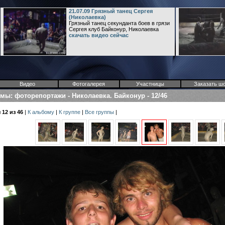
21.07.09 Грязный танец Сергея
(Николаевка)
Грязный танец секунданта боев в грязи
Сергея клуб Байконур, Николаевка
скачать видео сейчас
Видео
Фотогалерея
Участницы
Заказать ш
омы
:
фоторепортажи
-
Николаевка. Байконур
-
12/46
12 из 46
|
К альбому
|
К группе
|
Все группы
|