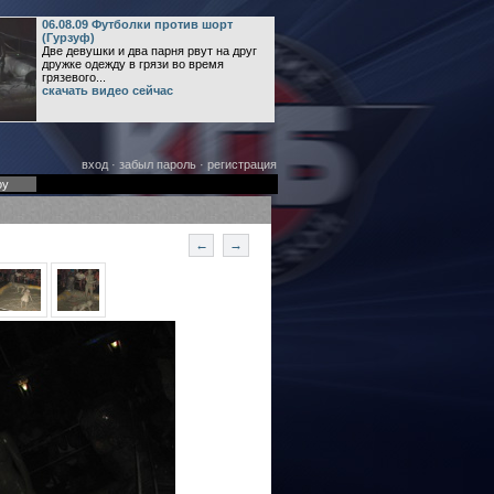
06.08.09 Футболки против шорт
(Гурзуф)
Две девушки и два парня рвут на друг
дружке одежду в грязи во время
грязевого...
скачать видео сейчас
вход
·
забыл пароль
·
регистрация
оу
←
→