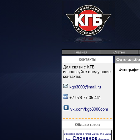
Главная
Статьи
Контакты
Фото альб
Для связи с КГБ
Фотография 
используйте следующие
контакты:
kgb3000@mail.ru
+7 978 77 05 441
vk.com/kgb3000com
Облако тэгов
женская борьба в грязи
Зайка
аленушка
Слоненок
Фокс
Амазонка