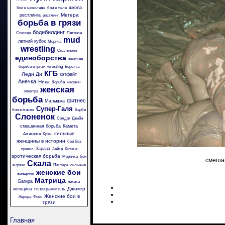
школа
бои в шоколаде
бои в желе
Мегера
рестлинга
рестлинг
борьба в грязи
бодибилдинг
Стингер
Пяточка
mud
летний кубок
Моряча
wrestling
Скальпель
единоборства
женская
борьба в грязи
wrestling
Беретта
КГБ
Леди Ди
кэтфайт
Анечка
Ника
борьба
жасмин
женская
электра
борьба
фитнес
Малышка
Супер-Галя
бои в масле
барби
Слоненок
Солдат Джейн
смешанная борьба
Камета
сильные
Амазонка
Крэш
женщины в истории
бои без
Зараза
правил
Зайка
Китана
эротическая борьба
Морячка
бои
смешан
Скала
в грязи
Пантера
сильные
женские бои
женщины
Матрица
Багира
никита
Джокер
женщина телохранитель
Женские бои в
Аврора
Фокс
грязи
Главная