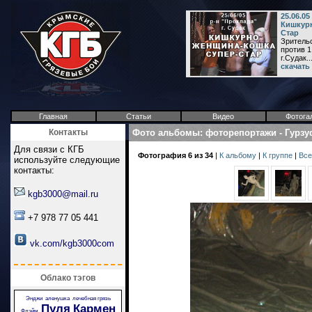
25.06.0
Кишкурн
Стар
Зрительс
против 1
г.Судак..
скачать
Главная
Статьи
Видео
Фотога
Контакты
Фото альбомы
:
фоторепортажи
-
Гурзу
Для связи с КГБ
Фотография 6 из 34
|
К альбому
|
К группе
|
Все
используйте следующие
контакты:
kgb3000@mail.ru
+7 978 77 05 441
vk.com/kgb3000com
Облако тэгов
Энджи
аленушка
лечебная грязь
Пуля
Кармен
Флэйм