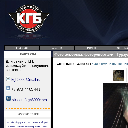
Главная
Статьи
Видео
Фотога
Контакты
Фото альбомы
:
фоторепортажи
-
Гурзу
Для связи с КГБ
Фотография 32 из 34
|
К альбому
|
К группе
|
Вс
используйте следующие
контакты:
kgb3000@mail.ru
+7 978 77 05 441
vk.com/kgb3000com
Облако тэгов
Флэйм
Аврора
Моряча
женская борьба
в грязи
Китана
wrestling
бои в масле