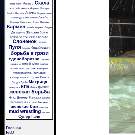
Скала
Мегера
бои в желе
кэтфайт
Багира
никита
Морячка
Анечка
барби
Пантера
Энджи
бои в
смешанная борьба
шоколаде
Стингер
Скальпель
Крэш
Пяточка
Кармен
Леди
лечебная грязь
Ди
Женские бои в
Беретта
грязи
эротическая борьба
Слоненок
Зараза
Пуля
бодибилдинг
борьба
борьба в грязи
единоборства
сильные
летний кубок
женщины
бои без
женщина
правил
Фокс
рестлинг
сильные
телохранитель
женщины в истории
Камета
Матрица
Солдат Джейн
КГБ
фитнес
аленушка
Зайка
женская борьба
Ника
Джокер
Малышка
школа
рестлинга
бои в грязи
Амазонка
женские бои
электра
mud wrestling
жасмин
Супер-Галя
Главная
FAQ