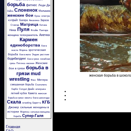
борьба
фитнес
Леди Ди
Слоненок
Малышка
Зайка
женские бои
Крэш
электра
кэтфайт
Багира
Зараза
Амазонка
Матрица
Стингер
Китана
Пуля
Ника
Флэйм
Пантера
Анечка
женщина телохранитель
Кармен
единоборства
бои в
эротическая
масле
Моряча
борьба
бои в желе
Энджи
рестлинг
бодибилдинг
бои в грязи
лечебная
Женские
грязь
Пяточка
жасмин
борьба в
бои в грязи
грязи
mud
женская борьба в шокола
wrestling
Мегера
Фокс
смешанная борьба
Скальпель
барби
Солдат Джейн
аленушка
летний кубок
Камета
женская
борьба в грязи
никита
бои в шоколаде
Скала
КГБ
wrestling
Беретта
Джокер
сильные женщины в
истории
Морячка
сильные женщины
Супер-Галя
борьба
Главная