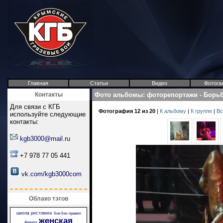
Главная
Статьи
Видео
Фотога
Контакты
Фото альбомы
:
фоторепортажи
-
Борьб
Для связи с КГБ
Фотография 12 из 20
|
К альбому
|
К группе
|
Вс
используйте следующие
контакты:
kgb3000@mail.ru
+7 978 77 05 441
vk.com/kgb3000com
Облако тэгов
школа рестлинга
бои без правил
женская
Аврора