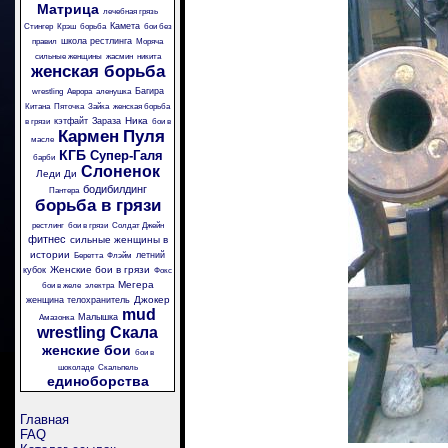
Матрица
лечебная грязь
Камета
Стингер
Крэш
борьба
бои без
школа рестлинга
правил
Моряча
сильные женщины
жасмин
никита
женская борьба
Багира
wrestling
Аврора
аленушка
Китана
Пяточка
Зайка
женская борьба
Ника
кэтфайт
Зараза
в грязи
бои в
Кармен
Пуля
масле
КГБ
Супер-Галя
барби
Слоненок
Леди Ди
бодибилдинг
Пантера
борьба в грязи
рестлинг
бои в грязи
Солдат Джейн
фитнес
сильные женщины в
истории
летний
Беретта
Флэйм
Женские бои в грязи
кубок
Фокс
Мегера
бои в желе
электра
Джокер
женщина телохранитель
mud
Малышка
Амазонка
wrestling
Скала
женские бои
бои в
шоколаде
Скальпель
единоборства
Главная
FAQ