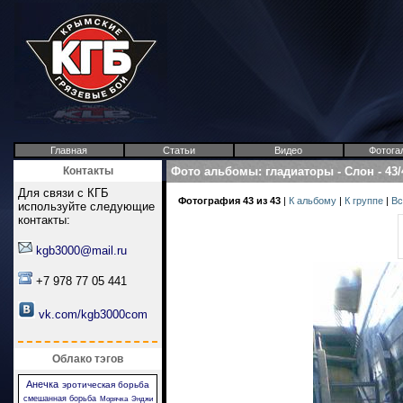
Главная
Статьи
Видео
Фотога
Контакты
Фото альбомы
:
гладиаторы
-
Слон
-
43/
Для связи с КГБ
Фотография 43 из 43
|
К альбому
|
К группе
|
Вс
используйте следующие
контакты:
kgb3000@mail.ru
+7 978 77 05 441
vk.com/kgb3000com
Облако тэгов
Анечка
эротическая борьба
смешанная борьба
Морячка
Энджи