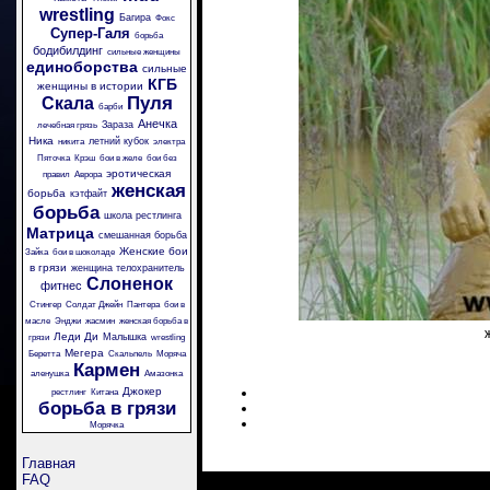
wrestling
Багира
Фокс
Супер-Галя
борьба
бодибилдинг
сильные женщины
единоборства
сильные
КГБ
женщины в истории
Пуля
Скала
барби
Анечка
Зараза
лечебная грязь
Ника
летний кубок
никита
электра
Пяточка
Крэш
бои в желе
бои без
эротическая
правил
Аврора
женская
борьба
кэтфайт
борьба
школа рестлинга
Матрица
смешанная борьба
Женские бои
Зайка
бои в шоколаде
в грязи
женщина телохранитель
Слоненок
фитнес
Стингер
Солдат Джейн
Пантера
бои в
масле
Энджи
жасмин
женская борьба в
Леди Ди
Малышка
грязи
wrestling
Мегера
Беретта
Скальпель
Моряча
Кармен
аленушка
Амазонка
Джокер
рестлинг
Китана
борьба в грязи
Морячка
Главная
FAQ