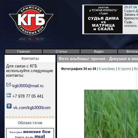
29.07.0
Судья Д
Запись п
Крепость
Судь...
скачать
Главная
Статьи
Видео
Фотога
Контакты
Фото альбомы
:
прочие
-
Девушки и вн
Для связи с КГБ
Фотография 34 из 34
|
К альбому
|
К группе
|
Вс
используйте следующие
контакты:
kgb3000@mail.ru
+7 978 77 05 441
vk.com/kgb3000com
Облако тэгов
женские бои
бои в грязи
mud
Камета
Флэйм