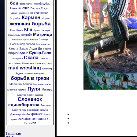
бои
летний кубок
бои в желе
Анечка
Ника
Пяточка
Солдат
эротическая
Джейн
рестлинг
Кармен
борьба
Моряча
женская борьба
КГБ
Фокс
Зайка
Крэш
Пантера
Матрица
кэтфайт
Скальпель
лечебная грязь
Китана
Стингер
смешанная борьба
бои в масле
Леди Ди
Камета
Зараза
борьба
Супер-Галя
бодибилдинг
Скала
школа
аленушка
Женские бои в грязи
рестлинга
mud wrestling
wrestling
Энджи
сильные женщины
борьба в грязи
Малышка
Багира
бои в шоколаде
Пуля
Мегера
Морячка
жасмин
электра
барби
Аврора
Слоненок
единоборства
Амазонка
Беретта
бои без правил
никита
фитнес
Джокер
Флэйм
бои в
сильные женщины в
грязи
истории
Главная