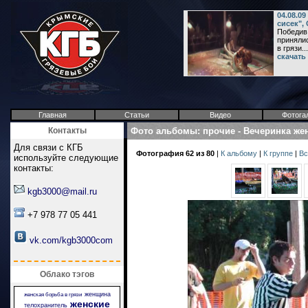
04.08.0
сисек",
Победив 
принялис
в грязи...
скачать
Главная
Статьи
Видео
Фотога
Контакты
Фото альбомы
:
прочие
-
Вечеринка же
Для связи с КГБ
Фотография 62 из 80
|
К альбому
|
К группе
|
Вс
используйте следующие
контакты:
kgb3000@mail.ru
+7 978 77 05 441
vk.com/kgb3000com
Облако тэгов
женщина
женская борьба в грязи
женские
телохранитель