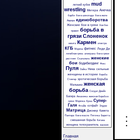
mud
летний кубок
wrestling
Анечка
Мегера
барби
бои в шоколаде
бои в желе
единоборства
Аврора
Женские бои в грязи
бои без
борьба в
правил
грязи
Слоненок
Кармен
никита
электра
КГБ
фитнес
Леди Ди
Моряча
лечебная грязь
аленушка
бои в грязи
женские
рестлинг
Скальпель
бои
бодибилдинг
Фокс
Пуля
Ника
сильные
Зайка
женщины в истории
борьба
эротическая борьба
Стингер
женская
Малышка
борьба
Солдат Джейн
Багира
Амазонка
женская борьба в
Супер-
грязи
Морячка
Крэш
Галя
кэтфайт
Флэйм
Энджи
Матрица
Джокер
Камета
Пантера
бои в масле
Пяточка
Беретта
смешанная борьба
Китана
женщина телохранитель
жасмин
Главная