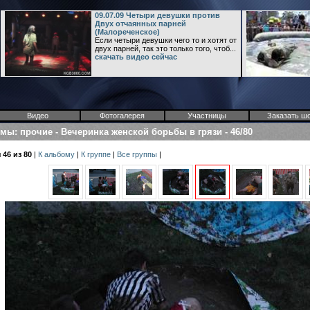
09.07.09 Четыри девушки против
Двух отчаянных парней
(Малореченское)
Если четыри девушки чего то и хотят от
двух парней, так это только того, чтоб...
скачать видео сейчас
Видео
Фотогалерея
Участницы
Заказать ш
омы
:
прочие
-
Вечеринка женской борьбы в грязи
-
46/80
46 из 80
|
К альбому
|
К группе
|
Все группы
|