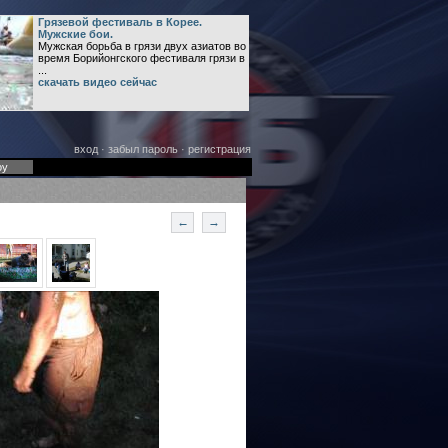
Грязевой фестиваль в Корее.
Мужские бои.
Мужская борьба в грязи двух азиатов во
время Борийонгского фестиваля грязи в
...
скачать видео сейчас
вход
·
забыл пароль
·
регистрация
оу
←
→