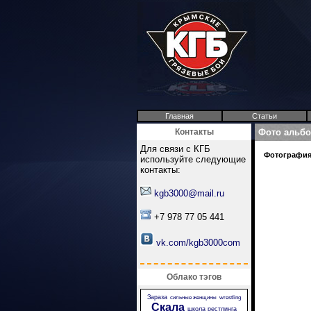
Главная
Статьи
Контакты
Фото альб
Для связи с КГБ
Фотография 
используйте следующие
контакты:
kgb3000@mail.ru
+7 978 77 05 441
vk.com/kgb3000com
Облако тэгов
Зараза
сильные женщины
wrestling
Скала
школа рестлинга