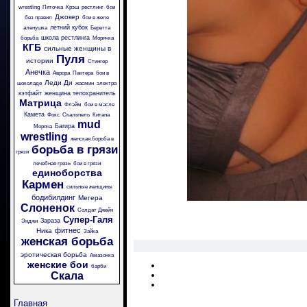
wrestling
Пяточка
Крэш
рестлинг
бои
Джокер
без правил
бои в желе
летний кубок
аленушка
Беретта
школа рестлинга
борьба
Морячка
КГБ
сильные женщины в
Пуля
истории
Стингер
Анечка
Аврора
Пантера
бои в
Леди Ди
шоколаде
жасмин
электра
кэтфайт
женщина телохранитель
Матрица
Флэйм
бои в масле
Камета
Фокс
Скальпель
Китана
mud
Багира
Моряча
wrestling
женская борьба в
борьба в грязи
грязи
лечебная грязь
бои в грязи
единоборства
Кармен
сильные женщины
бодибилдинг
Мегера
Слоненок
Солдат Джейн
Супер-Галя
Зараза
Энджи
фитнес
Ника
Зайка
женская борьба
эротическая борьба
Амазонка
женские бои
барби
Скала
Главная