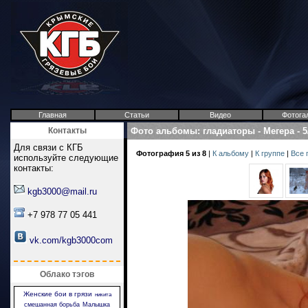
Главная
Статьи
Видео
Фотога
Контакты
Фото альбомы
:
гладиаторы
-
Мегера
-
5
Для связи с КГБ
Фотография 5 из 8
|
К альбому
|
К группе
|
Все 
используйте следующие
контакты:
kgb3000@mail.ru
+7 978 77 05 441
vk.com/kgb3000com
Облако тэгов
Женские бои в грязи
никита
смешанная борьба
Малышка